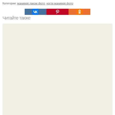
Категории:
маникюр лаком фото
,
ногти маникюр фото
Читайте также
Как ухаживать за волосами и ногтями?
Подборка стильной школьной одежды для мальчиков с