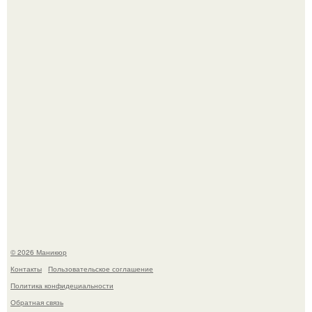
Нюдовый педикюр - это "Тихая Роскошь" в уходе.
Скандинавский боб стал одной из тех летних стрижек,
которые выглядят очень просто.
© 2026 Маникюр
Контакты
Пользовательское соглашение
Политика конфидециальности
Обратная связь