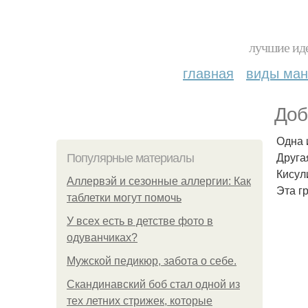
лучшие иде
главная
виды ма
Доб
Одна 
Друга
Популярные материалы
Кисул
Аллервэй и сезонные аллергии: Как
Эта г
таблетки могут помочь
У всех есть в детстве фото в
одуванчиках?
Мужской педикюр, забота о себе.
Скандинавский боб стал одной из
тех летних стрижек, которые