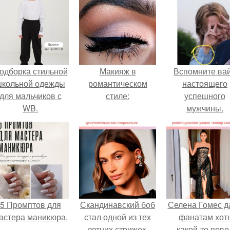
одборка стильной
Макияж в
Вспомните ва
школьной одежды
романтическом
настоящего
для мальчиков с
стиле:
успешного
WB.
мужчины.
5 Промптов для
Скандинавский боб
Селена Гомес д
астера маникюра.
стал одной из тех
фанатам хот
летних стрижек,
какой-то пово