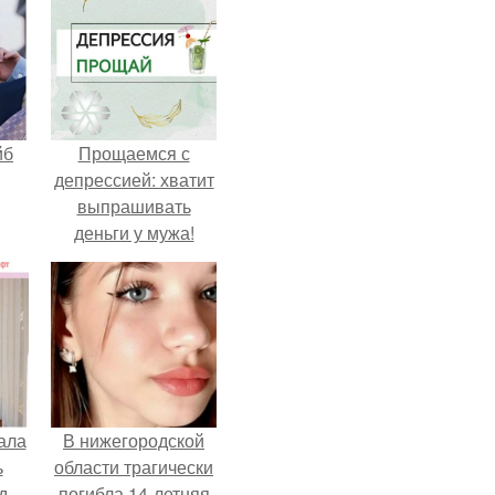
йб
Прощаемся с
депрессией: хватит
выпрашивать
деньги у мужа!
ала
В нижегородской
ь
области трагически
д
погибла 14-летняя