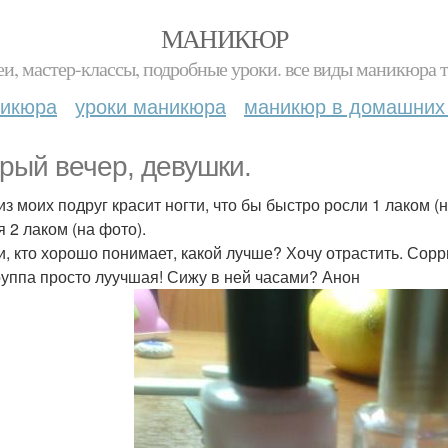
МАНИКЮР
и, мастер-классы, подробные уроки. все виды маникюра т
никюра
уроки маникюра
маникюр в домашних
рый вечер, девушки.
из моих подруг красит ногти, что бы быстро росли 1 лаком (н
я 2 лаком (на фото).
и, кто хорошо понимает, какой лучше? Хочу отрастить. Сор
руппа просто луучшая! Сижу в ней часами? Анон