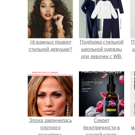
16 важных правил
Подборка стильной
П
стильной девушки?
школьной одежды
для девочек с WB.
Эпоха закончилась
Секрет
плотного
безупречности в
м
консилера.
каждой капле: