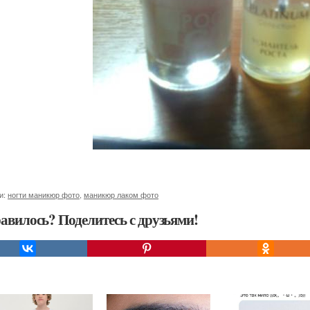
и:
ногти маникюр фото
,
маникюр лаком фото
авилось? Поделитесь с друзьями!