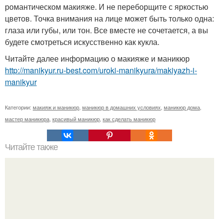
романтическом макияже. И не переборщите с яркостью
цветов. Точка внимания на лице может быть только одна:
глаза или губы, или тон. Все вместе не сочетается, а вы
будете смотреться искусственно как кукла.
Читайте далее информацию о макияже и маникюр
http://manikyur.ru-best.com/uroki-manikyura/makiyazh-i-
manikyur
Категории:
макияж и маникюр
,
маникюр в домашних условиях
,
маникюр дома
,
мастер маникюра
,
красивый маникюр
,
как сделать маникюр
Читайте также