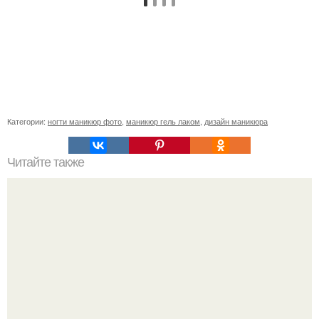
Категории:
ногти маникюр фото
,
маникюр гель лаком
,
дизайн маникюра
Читайте также
Себестоимость маникюра. Секреты ценообразования:
расчет стоимости услуг (Beautyday.