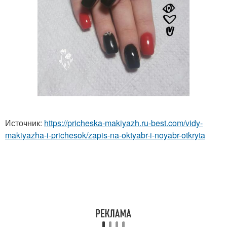
Источник:
https://pricheska-makiyazh.ru-best.com/vidy-
makiyazha-i-prichesok/zapis-na-oktyabr-i-noyabr-otkryta