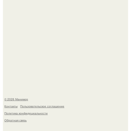
Нюдовый педикюр - это "Тихая Роскошь" в уходе.
В нижегородской области трагически погибла 14-летняя
школьница - она покончила с собой на фоне подготовки к
контрольной по английскому языку.
© 2026 Маникюр
Контакты
Пользовательское соглашение
Политика конфидециальности
Обратная связь