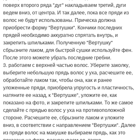
поверх второго ряда "дуг" накладываем третий, дуги
ведем вниз, от центра. И так далее, пока все пряди из
волос не будут использованы. Прическа должна
приобрести форму "Вертушки". Кончики последних
прядей необходимо аккуратно спрятать внутрь, и
закрепить шпильками. Полученную "Вертушку"
сбрызните лаком, для быстрой сушки используйте фен.
После этого можете убрать последние гребни.
3. работаем с верхней частью волос. Уберите заколку,
выберите небольшую прядь волос у уха, расчешите ее,
обработайте лаком так, чтобы она, как и ранее
уложенные пряди, приобрела упругость и пластичность,
натяните ее назад, к "Вертушке", уложите ее, как
показано на фото, и закрепите шпильками. То же самое
сделайте с прядью волос у уха на противоположной
стороне. Расчешите ее, сбрызните лаком и уложите
вниз, в соответствии с направлением "Вертушки". Далее
из пряди волос на макушке выбираем прядь, как это
показано на фото, расчесываем ее, также