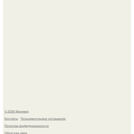
Скандинавский боб стал одной из тех летних стрижек,
которые выглядят очень просто.
В нижегородской области трагически погибла 14-летняя
школьница - она покончила с собой на фоне подготовки к
контрольной по английскому языку.
© 2026 Маникюр
Контакты
Пользовательское соглашение
Политика конфидециальности
Обратная связь