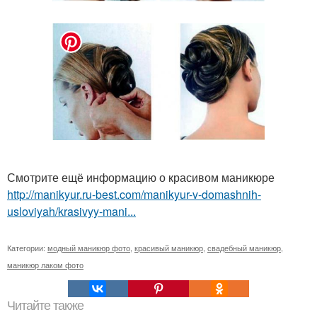
Смотрите ещё информацию о красивом маникюре
http://manikyur.ru-best.com/manikyur-v-domashnih-
usloviyah/krasivyy-mani...
Категории:
модный маникюр фото
,
красивый маникюр
,
свадебный маникюр
,
маникюр лаком фото
Читайте также