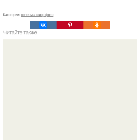
Категории:
ногти маникюр фото
Читайте также
Цитаты про маникюр. 20 золотых цитат Коко шанель: