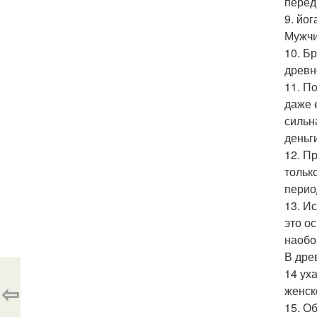
перед
9. йо
Мужчи
10. Б
древн
11. П
даже 
сильн
деньги
12. П
тольк
перио
13. И
это о
наобо
В дре
14 ух
⇦
женск
15. О