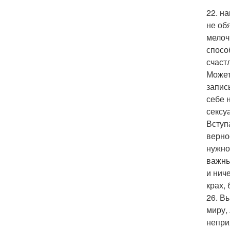
22. н
не об
мелоч
спосо
счаст
Может
запис
себе 
сексу
Вступ
верно
нужно
важны
и нич
крах,
26. В
миру,
непри