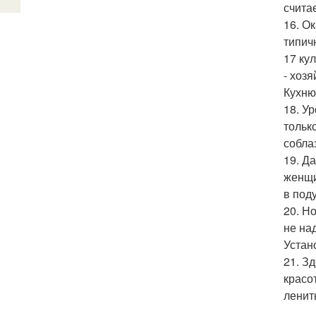
счита
16. О
типич
17 ку
- хоз
Кухню
18. У
тольк
собла
19. Д
женщи
в поду
20. Н
не на
Устан
21. З
красо
ленит