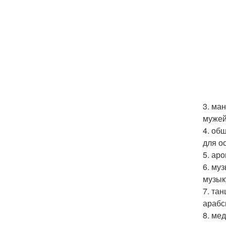
3. ма
мужей
4. об
для о
5. ар
6. му
музык
7. та
арабс
8. ме