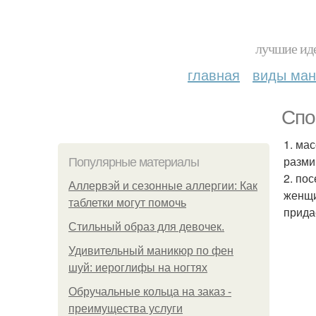
лучшие иде
главная
виды ма
Спо
1. ма
разми
Популярные материалы
2. по
Аллервэй и сезонные аллергии: Как
женщи
таблетки могут помочь
прида
Стильный образ для девочек.
Удивительный маникюр по фен
шуй: иероглифы на ногтях
Обручальные кольца на заказ -
преимущества услуги