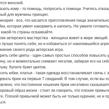
ется женской.
казать кому - то помощь, попросить о помощи. Учитесь отказ
ный для мужчины принцип.
линария - все, что касается приготовления пищи значитель
яйка, которая умеет накормить и напоить. Не умеете готовить
 какой-то страны осваивайте.
роки актерского мастерства - женщина живет в мире эмоций
о лучше понять себя, но и избавиться от накопившейся агр
знение своего рода актерская игра.
арить себе цветы - один самых простых способов повысить 
ну, но и моментально снимают негатив, забирая его на себя
шку. Купите букет цветов.
осить юбки, платья - такая одежда восстанавливает связь с 
девать брюк на первые 7 свиданий. В том случае, если вы х
овлено, что постоянное ношение брюк негативно сказываетс
доровый образ жизни - стоит ли говорить, что плохие привы
те. Плохой привычкой может быть не только курение, но и п
ься.