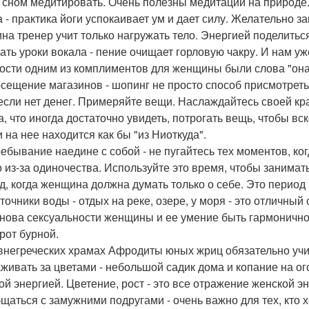
 сном медитировать. Очень полезны медитации на природе
га - практика йоги успокаивает ум и дает силу. Желательно
на тренер учит только нагружать тело. Энергией поделиться
рать уроки вокала - пение очищает горловую чакру. И нам уж
ости одним из комплиментов для женщины были слова "она 
осещение магазинов - шопинг не просто способ присмотреть
если нет денег. Примеряйте вещи. Наслаждайтесь своей кра
а, что иногда достаточно увидеть, потрогать вещь, чтобы в
 на нее находится как бы "из Ниоткуда".
ребывание наедине с собой - не пугайтесь тех моментов, ко
о из-за одиночества. Используйте это время, чтобы заним
д, когда женщина должна думать только о себе. Это период
сточники воды - отдых на реке, озере, у моря - это отличный
снова сексуальности женщины и ее умение быть гармоничн
рот бурной.
внегреческих храмах Афродиты юных жриц обязательно учил
аживать за цветами - небольшой садик дома и копание на ог
ой энергией. Цветение, рост - это все отражение женской эн
бщаться с замужними подругами - очень важно для тех, кто 