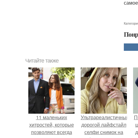
самое
Категори
Понр
Читайте также
11 маленьких
Ультрареалистичный
П
хитростей, которые
дорогой лайфстайл
позволяют всегда
селфи снимок на
д