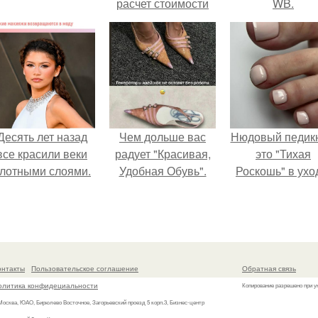
расчет стоимости
WB.
услуг (Beautyday.
Десять лет назад
Чем дольше вас
Нюдовый педикю
все красили веки
радует "Красивая,
это "Тихая
лотными слоями.
Удобная Обувь".
Роскошь" в ухо
онтакты
Пользовательское соглашение
Обратная связь
олитика конфидециальности
Копирование разрешено при у
 Москва, ЮАО, Бирюлево Восточное, Загорьевский проезд 5 корп.3, Бизнес-центр