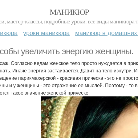
МАНИКЮР
и, мастер-классы, подробные уроки. все виды маникюра т
никюра
уроки маникюра
маникюр в домашних
собы увеличить энергию женщины.
ссаж. Согласно ведам женское тело просто нуждается в при
нать. Иначе энергия застаивается. Давит на тело изнутри. 
сещение парикмахерской - красивая прическа - это не прост
ны и у женщины - это отражение ее мыслей. Поэтому - то в
ется такое значение женской прическе.