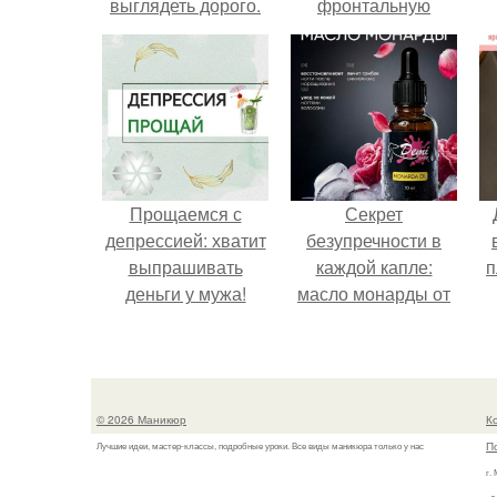
выглядеть дорого.
фронтальную
камеру.
Прощаемся с
Секрет
депрессией: хватит
безупречности в
выпрашивать
каждой капле:
п
деньги у мужа!
масло монарды от
Demi Sweet.
© 2026 Маникюр
К
П
Лучшие идеи, мастер-классы, подробные уроки. Все виды маникюра только у нас
г.