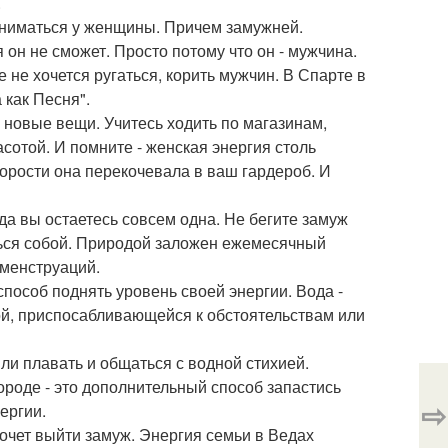
.
 заниматься у женщины. Причем замужней.
 он не сможет. Просто потому что он - мужчина.
е не хочется ругаться, корить мужчин. В Спарте в
как Песня".
 новые вещи. Учитесь ходить по магазинам,
сотой. И помните - женская энергия столь
скорости она перекочевала в ваш гардероб. И
гда вы остаетесь совсем одна. Не бегите замуж
аться собой. Природой заложен ежемесячный
 менструаций.
 способ поднять уровень своей энергии. Вода -
ой, приспосабливающейся к обстоятельствам или
и плавать и общаться с водной стихией.
ороде - это дополнительный способ запастись
⇨
ергии.
хочет выйти замуж. Энергия семьи в Ведах