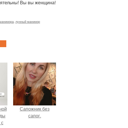
баятельны! Вы вы женщина!
маникюра
,
лунный маникюр
ной
Сапожник без
жды
сапог.
 с