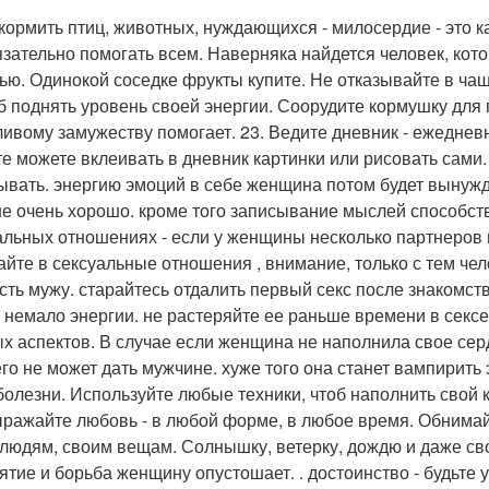
акормить птиц, животных, нуждающихся - милосердие - это
язательно помогать всем. Наверняка найдется человек, кот
ью. Одинокой соседке фрукты купите. Не отказывайте в чаш
б поднять уровень своей энергии. Соорудите кормушку для п
ливому замужеству помогает. 23. Ведите дневник - ежеднев
е можете вклеивать в дневник картинки или рисовать сами.
ывать. энергию эмоций в себе женщина потом будет вынужд
не очень хорошо. кроме того записывание мыслей способств
альных отношениях - если у женщины несколько партнеров 
айте в сексуальные отношения , внимание, только с тем че
сть мужу. старайтесь отдалить первый секс после знакомст
 немало энергии. не растеряйте ее раньше времени в сексе
х аспектов. В случае если женщина не наполнила свое серд
его не может дать мужчине. хуже того она станет вампирит
 болезни. Используйте любые техники, чтоб наполнить свой
ыражайте любовь - в любой форме, в любое время. Обнимай
 людям, своим вещам. Солнышку, ветерку, дождю и даже сво
ятие и борьба женщину опустошает. . достоинство - будьте 