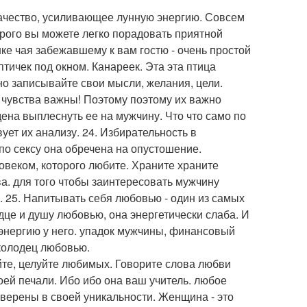
 качество, усиливающее лунную энергию. Совсем
орого вы можете легко порадовать приятной
ке чая забежавшему к вам гостю - очень простой
тичек под окном. Канареек. Эта эта птица
но записывайте свои мысли, желания, цели.
 чувства важны! Поэтому поэтому их важно
ена выплеснуть ее на мужчину. Что что само по
ует их анализу. 24. Избирательность в
по сексу она обречена на опустошение.
ловеком, которого любите. Храните храните
ва. для того чтобы заинтересовать мужчину
. 25. Напитывать себя любовью - один из самых
це и душу любовью, она энергетически слаба. И
ь энергию у него. упадок мужчины, финансовый
 колодец любовью.
те, целуйте любимых. Говорите слова любви
ей печали. Ибо ибо она ваш учитель. любое
уверены в своей уникальности. Женщина - это