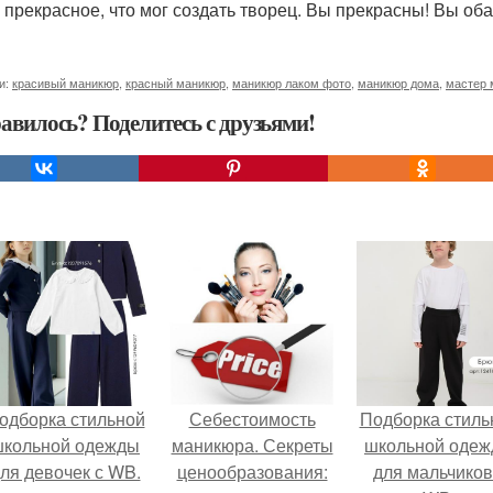
 прекрасное, что мог создать творец. Вы прекрасны! Вы о
и:
красивый маникюр
,
красный маникюр
,
маникюр лаком фото
,
маникюр дома
,
мастер 
авилось? Поделитесь с друзьями!
одборка стильной
Себестоимость
Подборка стиль
школьной одежды
маникюра. Секреты
школьной оде
ля девочек с WB.
ценообразования:
для мальчиков