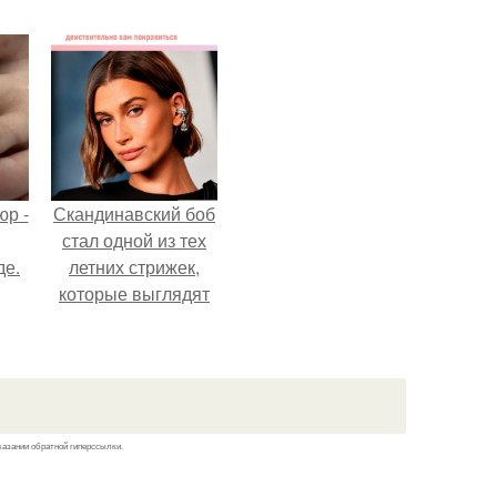
р -
Скандинавский боб
стал одной из тех
де.
летних стрижек,
которые выглядят
очень просто.
казании обратной гиперссылки.