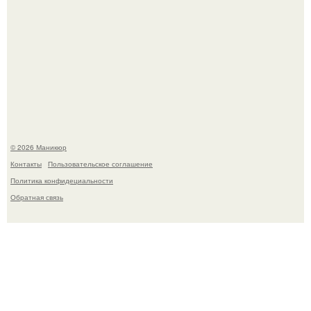
Скандинавский боб стал одной из тех летних стрижек,
которые выглядят очень просто.
© 2026 Маникюр
Контакты
Пользовательское соглашение
Политика конфидециальности
Обратная связь