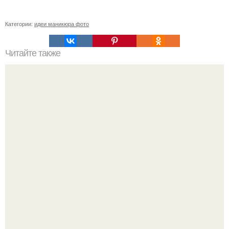
Категории:
идеи маникюра фото
Читайте также
Уход за собой по 30 минут в день. План ухода за собой
всего лишь за 30 минут в день.