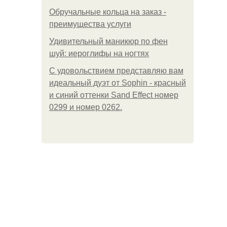
Обручальные кольца на заказ -
преимущества услуги
Удивительный маникюр по фен
шуй: иероглифы на ногтях
С удовольствием представляю вам
идеальный дуэт от Sophin - красный
и синий оттенки Sand Effect номер
0299 и номер 0262.