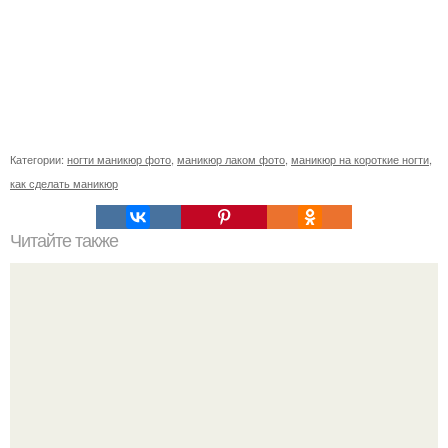
Категории:
ногти маникюр фото
,
маникюр лаком фото
,
маникюр на короткие ногти
,
как сделать маникюр
Читайте также
Реклама маникюра. Как написать продающий текст