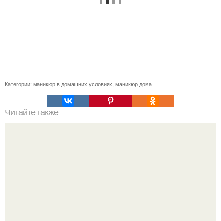
Категории:
маникюр в домашних условиях
,
маникюр дома
Читайте также
Цитаты про маникюр. 20 золотых цитат Коко шанель: