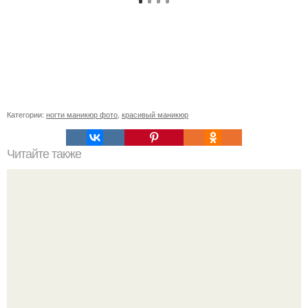
Категории:
ногти маникюр фото
,
красивый маникюр
Читайте также
Работа в Египте для иностранцев.