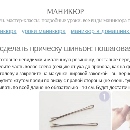
МАНИКЮР
и, мастер-классы, подробные уроки. все виды маникюра т
никюра
уроки маникюра
маникюр в домашних
 сделать прическу шиньон: пошагова
иготовьте невидимки и маленькую резиночку, поставьте пере
делите часть волос слева (секцию от уха до пробора, как н
 голову и закрепите на макушке широкой заколкой - вы верне
крутите жгутом пряди по виску с правой стороны (не очень ту
ивать по всей длине не обязательно - 10 см. Будет достаточ