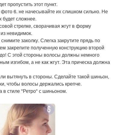
т пропустить этот пункт.
 фото 6. не начесывайте их слишком сильно. Не
к будет сложнее.
асовой стрелке, сворачивая жгут в форму
 из невидимок.
. снимите заколку. Слегка закрутите прядь по
атем закрепите полученную конструкцию второй
адо! С этой стороны волосы должны немного
ным изгибом, а не как жгут. Эта прическа должна
или вытянуть в стороны. Сделайте такой шиньон,
ьки, чтобы волосы держались крепче.
а в стиле "Ретро" с шиньоном.