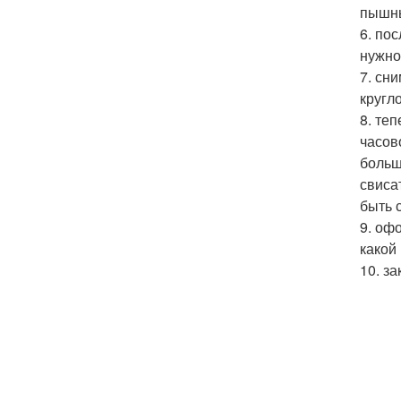
пышны
6. по
нужно
7. сн
кругл
8. теп
часов
больш
свиса
быть 
9. оф
какой
10. з