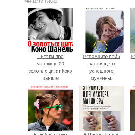
Читайте также
Цитаты про
Вспомните вайб
К
маникюр. 20
настоящего
золотых цитат Коко
успешного
шанель:
мужчины.
В любой сумке
5 Промптов для