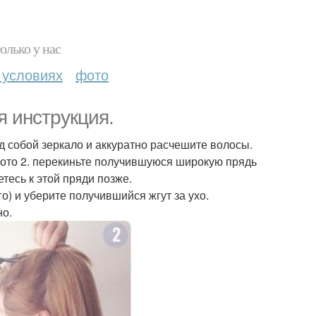
олько у нас
 условиях
фото
я инструкция.
д собой зеркало и аккуратно расчешите волосы.
а фото 2. перекиньте получившуюся широкую прядь
тесь к этой пряди позже.
го) и уберите получившийся жгут за ухо.
но.