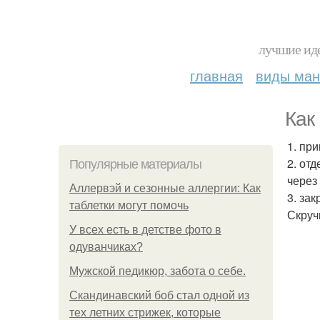
лучшие иде
главная
виды ма
Как
1. пр
2. от
Популярные материалы
через
Аллервэй и сезонные аллергии: Как
3. за
таблетки могут помочь
Скруч
У всех есть в детстве фото в
одуванчиках?
Мужской педикюр, забота о себе.
Скандинавский боб стал одной из
тех летних стрижек, которые