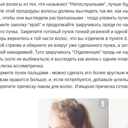
е волосы из тех, что называют "Непослушными", лучше буде
сле этой процедуры волосы должны выглядеть так же, как на
, чтобы они выглядели растрепанными - тогда уложить пучо
имите заколку-"краб" и продолжайте закручивать пряди по ч
ого пучка. Закрепите готовый пучок тонкой резинкой и одной
ерь вернитесь к той части волос, что вы отделили в пункте 2
ой стрелке и оберните ее вокруг уже сделанного пучка, а з
ой невидимкой. Туго закручивать "Отделенную" прядь не н
ть (хотя не выбиваться) и выглядеть как волна с одним плав
слегка ассиметрична.
ормите пучок пальцами - можно сделать его более круглым 
 вам нравится больше, и, если потребуется, добавьте шпил
акрепите прическу лаком для волос. Изящная прическа готов