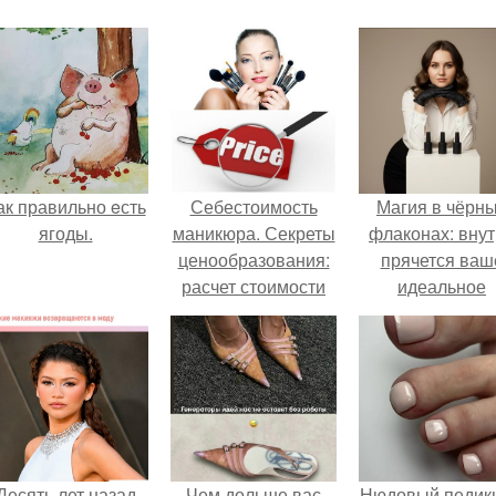
ак правильно eсть
Себестоимость
Магия в чёрн
ягоды.
маникюра. Секреты
флаконах: вну
ценообразования:
прячется ваш
расчет стоимости
идеальное
услуг (Beautyday.
настроение.
Десять лет назад
Чем дольше вас
Нюдовый педикю