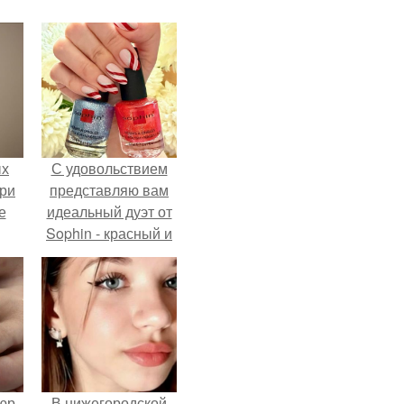
ых
С удовольствием
три
представляю вам
е
идеальный дуэт от
Sophin - красный и
синий оттенки Sand
Effect номер 0299 и
номер 0262.
р -
В нижегородской