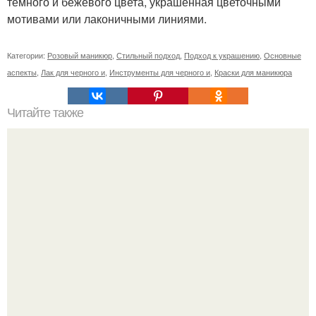
темного и бежевого цвета, украшенная цветочными
мотивами или лаконичными линиями.
Категории:
Розовый маникюр
,
Стильный подход
,
Подход к украшению
,
Основные
аспекты
,
Лак для черного и
,
Инструменты для черного и
,
Краски для маникюра
Читайте также
Розовый и черный маникюр: стильные комбинации для
красивых ногтей