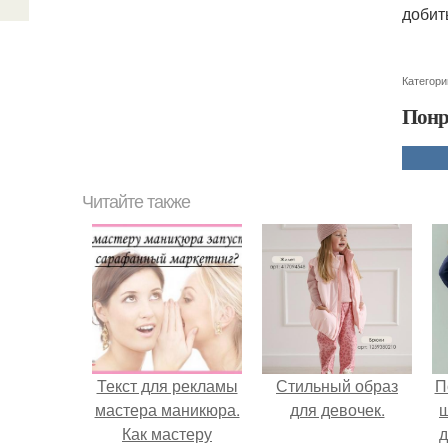
добит
Категори
Понр
Читайте также
Текст для рекламы
Стильный образ
П
мастера маникюра.
для девочек.
Как мастеру
д