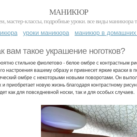
МАНИКЮР
и, мастер-классы, подробные уроки. все виды маникюра т
никюра
уроки маникюра
маникюр в домашних
ак вам такое украшение ноготков?
оятно стильное фиолетово - белое омбре с контрастным ри
го настроения вашему образу и привнесет яркие краски в п
ический омбре с некоторыми новыми поворотами. Он выпол
х и приобретает новую жизнь благодаря контрастному рисун
дет как для повседневной носки, так и для особых случаев.