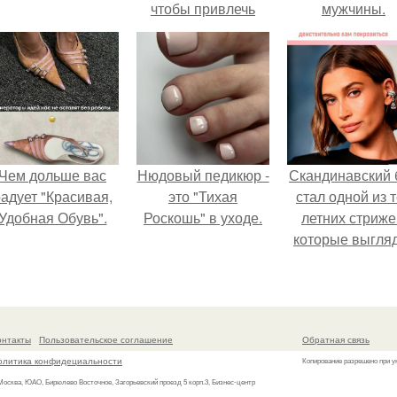
чтобы привлечь
мужчины.
деньги в дом.
Чем дольше вас
Нюдовый педикюр -
Скандинавский 
адует "Красивая,
это "Тихая
стал одной из 
Удобная Обувь".
Роскошь" в уходе.
летних стриже
которые выгля
очень просто
онтакты
Пользовательское соглашение
Обратная связь
олитика конфидециальности
Копирование разрешено при у
 Москва, ЮАО, Бирюлево Восточное, Загорьевский проезд 5 корп.3, Бизнес-центр