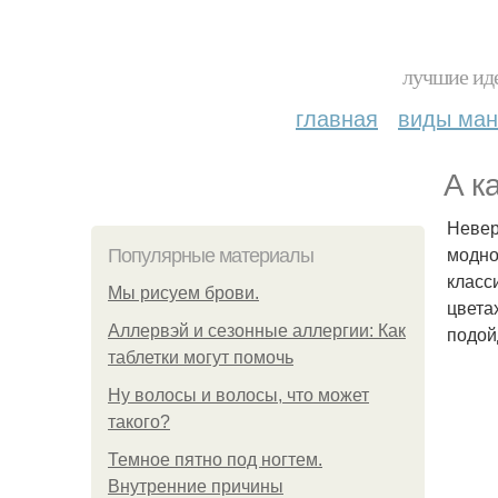
лучшие иде
главная
виды ма
А к
Невер
модно
Популярные материалы
класс
Мы рисуем брови.
цвета
Аллервэй и сезонные аллергии: Как
подой
таблетки могут помочь
Ну волосы и волосы, что может
такого?
Темное пятно под ногтем.
Внутренние причины