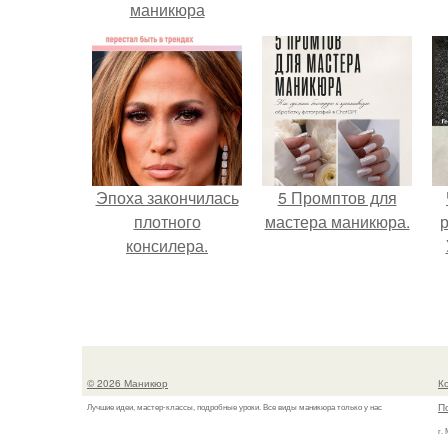
маникюра
запустить
сарафанный
маркетинг?
Эпоха закончилась
5 Промптов для
плотного
мастера маникюра.
р
консилера.
© 2026 Маникюр
К
П
Лучшие идеи, мастер-классы, подробные уроки. Все виды маникюра только у нас
г.