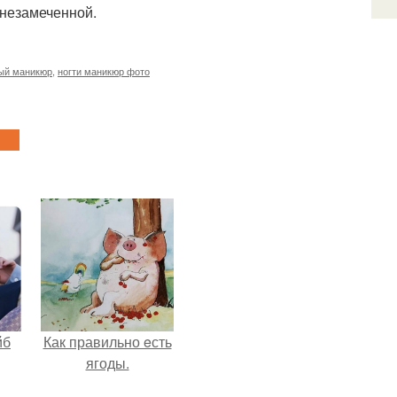
 незамеченной.
ый маникюр
,
ногти маникюр фото
йб
Как правильно eсть
ягоды.