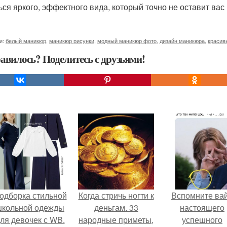
ься яркого, эффектного вида, который точно не оставит вас
и:
белый маникюр
,
маникюр рисунки
,
модный маникюр фото
,
дизайн маникюра
,
красив
авилось? Поделитесь с друзьями!
одборка стильной
Когда стричь ногти к
Вспомните ва
школьной одежды
деньгам. 33
настоящего
ля девочек с WB.
народные приметы,
успешного