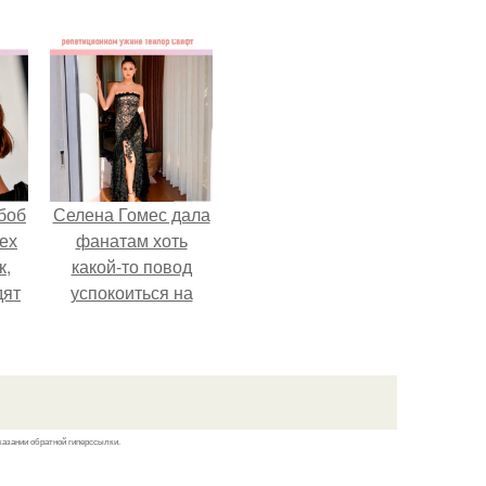
боб
Селена Гомес дала
тех
фанатам хоть
к,
какой-то повод
дят
успокоиться на
.
фоне всех
разговоров о
свадьбе Тейлор
свифт.
казании обратной гиперссылки.