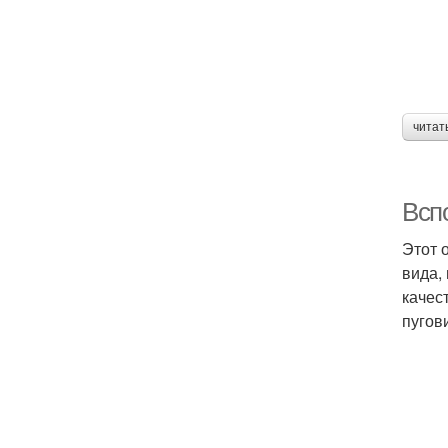
читат
Всп
Этот 
вида,
качес
пугов