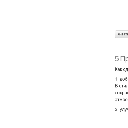
читат
5 П
Как с
1. до
В сти
сохра
атмос
2. ул