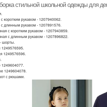
борка стильной школьной одежды для де
и.
 с коротким рукавом - 1207940062.
ман
маникюр френч
дизайн маникюра
 с длинным рукавом - 1207891576.
ная с коротким рукавом - 1207943859.
ная с длинным рукавом - 1207896822.
- шорты.
 1249576595.
я 1249576596.
.
 1249604077.
е 1249604078.
от с рюшами.