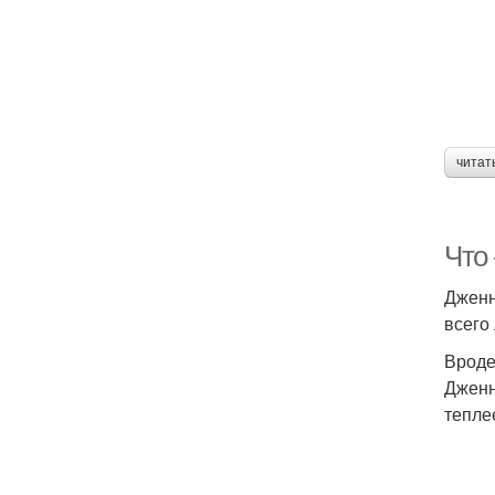
читат
Что 
Дженн
всего
Вроде
Дженн
тепле