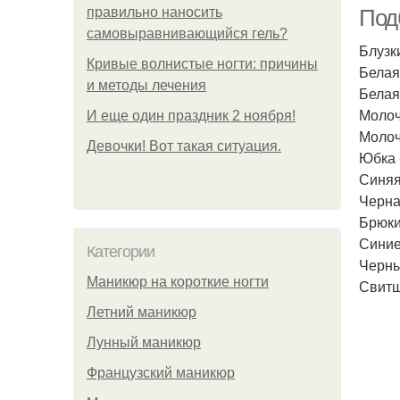
правильно наносить
Под
самовыравнивающийся гель?
Блузк
Кривые волнистые ногти: причины
Белая
и методы лечения
Белая
Молоч
И еще один праздник 2 ноября!
Молоч
Девочки! Вот такая ситуация.
Юбка 
Синяя
Черна
Брюки
Синие
Категории
Черны
Маникюр на короткие ногти
Свитш
Летний маникюр
Лунный маникюр
Французский маникюр