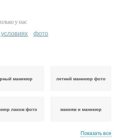
олько у нас
 условиях
фото
ерный маникюр
летний маникюр фото
икюр лаком фото
макияж и маникюр
Показать все
никюр педикюр
маникюр дома