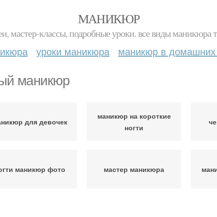
МАНИКЮР
и, мастер-классы, подробные уроки. все виды маникюра т
никюра
уроки маникюра
маникюр в домашних
ый маникюр
маникюр на короткие
аникюр для девочек
ч
ногти
огти маникюр фото
мастер маникюра
ман
красивый маникюр
французский маникюр
ма