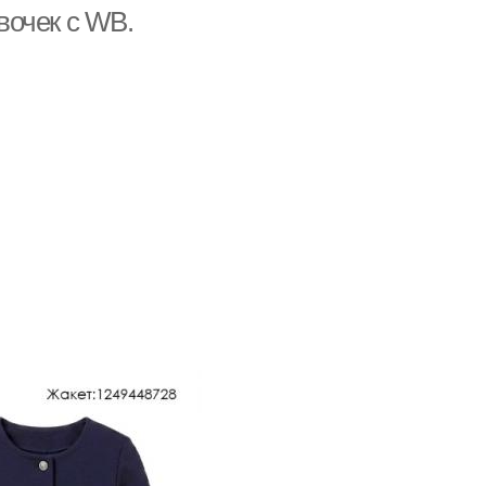
вочек с WB.
икюр в домашних
красный маникюр
условиях