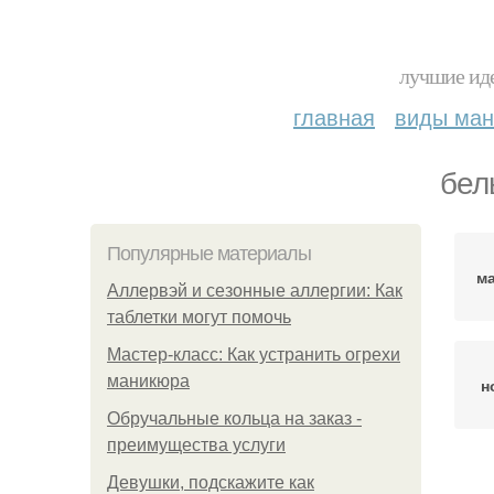
лучшие иде
главная
виды ма
бел
Популярные материалы
м
Аллервэй и сезонные аллергии: Как
таблетки могут помочь
Мастер-класс: Как устранить огрехи
маникюра
н
Обручальные кольца на заказ -
преимущества услуги
Девушки, подскажите как