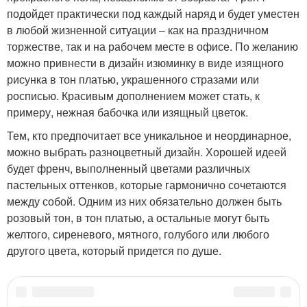
подойдет практически под каждый наряд и будет уместен
в любой жизненной ситуации – как на праздничном
торжестве, так и на рабочем месте в офисе. По желанию
можно привнести в дизайн изюминку в виде изящного
рисунка в тон платью, украшенного стразами или
росписью. Красивым дополнением может стать, к
примеру, нежная бабочка или изящный цветок.
Тем, кто предпочитает все уникальное и неординарное,
можно выбрать разноцветный дизайн. Хорошей идеей
будет френч, выполненный цветами различных
пастельных оттенков, которые гармонично сочетаются
между собой. Одним из них обязательно должен быть
розовый тон, в тон платью, а остальные могут быть
желтого, сиреневого, мятного, голубого или любого
другого цвета, который придется по душе.
Категории:
Стильные идеи
,
Классический маникюр
,
Современный маникюр
,
Платье на свадьбу
,
Маникюр под розовое платье
,
Черное платье
,
Синий платье
,