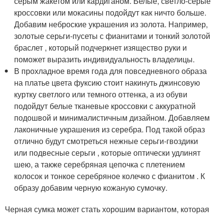
серым жакетом или кардиганом. Белые, светло-серые
кроссовки или мокасины подойдут как ничто больше.
Добавим неброские украшения из золота. Например,
золотые серьги-пусеты с фианитами и тонкий золотой
браслет , который подчеркнет изящество руки и
поможет выразить индивидуальность владелицы.
В прохладное время года для повседневного образа
на платье цвета фуксию стоит накинуть джинсовую
куртку светлого или темного оттенка, а из обуви
подойдут белые тканевые кроссовки с аккуратной
подошвой и минималистичным дизайном. Добавляем
лаконичные украшения из серебра. Под такой образ
отлично будут смотреться нежные серьги-гвоздики
или подвесные серьги , которые оптически удлинят
шею, а также серебряная цепочка с плетением
колосок и тонкое серебряное колечко с фианитом . К
образу добавим черную кожаную сумочку.
Черная сумка может стать хорошим вариантом, которая