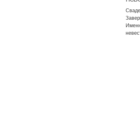
Сваде
Завер
Именн
невес