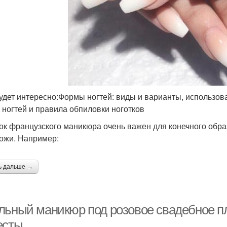
удет интересно:Формы ногтей: виды и варианты, использо
и ногтей и правила обпиловки ноготков
ок французского маникюра очень важен для конечного обра
кожи. Например:
ь дальше →
льный маникюр под розовое свадебное п
есты