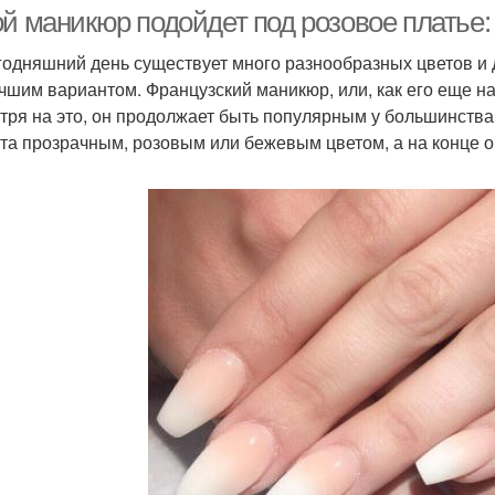
ой маникюр подойдет под розовое платье:
годняшний день существует много разнообразных цветов и д
чшим вариантом. Французский маникюр, или, как его еще на
аникюр к бежевому
Ман
Ногти под синее платье
тря на это, он продолжает быть популярным у большинства
платью
та прозрачным, розовым или бежевым цветом, а на конце о
Ман
Платье на работу
Платье с серебром