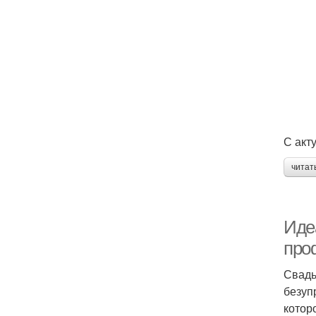
С акт
читат
Иде
про
Свадь
безуп
котор