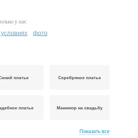
олько у нас
 условиях
фото
Синий платье
Серебряное платье
адебное платье
Маникюр на свадьбу
Показать все
Маникюр под бежевое
черние платья