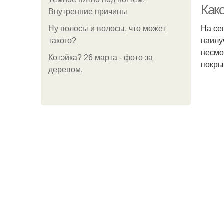
Как
Внутренние причины
На се
Ну волосы и волосы, что может
наилу
такого?
М
несмо
Котэйка? 26 марта - фото за
покры
деревом.