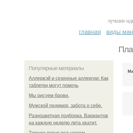
лучшие иде
главная
виды ма
Пла
Популярные материалы
Ма
Аллервэй и сезонные аллергии: Как
таблетки могут помочь
Мы рисуем брови.
Мужской педикюр, забота о себе.
Разноцветная подборка. Вариантов
на каждую неделю лета хватит.
Темное пятно под ногтем.