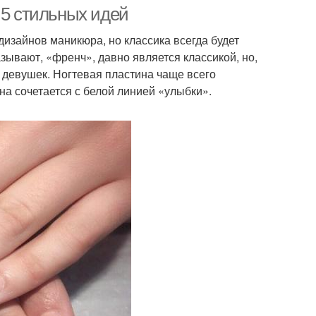
платье
 5 стильных идей
изайнов маникюра, но классика всегда будет
зывают, «френч», давно является классикой, но,
икюр под серое
Вечерний платье
 девушек. Ногтевая пластина чаще всего
платье
на сочетается с белой линией «улыбки».
икюр к розовому
Маникюр под платье
платью