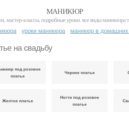
МАНИКЮР
и, мастер-классы, подробные уроки. все виды маникюра т
никюра
уроки маникюра
маникюр в домашних
тье на свадьбу
никюр под розовое
Черное платье
платье
Ногти под розовое
Желтое платье
Св
платье
Платья на свадьбе
Платье для коротких и
Ве