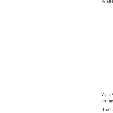
Ман
Излюб
вот д
Чтобы