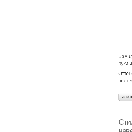
Вам б
руки 
Оттен
цвет 
читат
Сти
нев