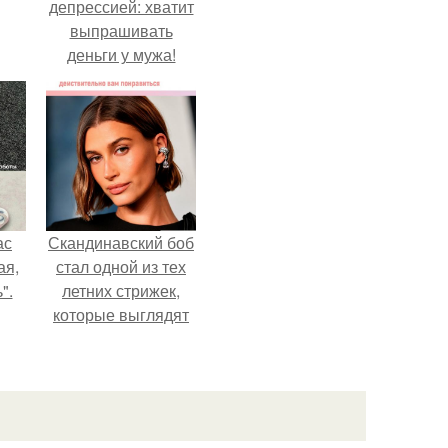
депрессией: хватит
выпрашивать
деньги у мужа!
ас
Скандинавский боб
ая,
стал одной из тех
".
летних стрижек,
которые выглядят
очень просто.