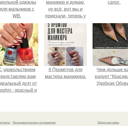
школьной одежды
маникюр и думаю,
сапог.
для мальчиков с
ну всё, вот мы и
WB.
приехали, теперь у
нас ещё и божьи
коровки на ногтях.
С удовольствием
5 Промптов для
Чем дольше в
представляю вам
мастера маникюра.
радует "Красив
деальный дуэт от
Удобная Обувь
ophin - красный и
иний оттенки Sand
ffect номер 0299 и
номер 0262.
онтакты
Пользовательское соглашение
Обратная связь