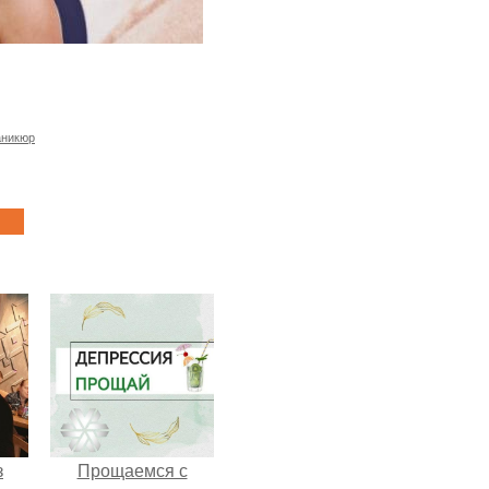
аникюр
з
Прощаемся с