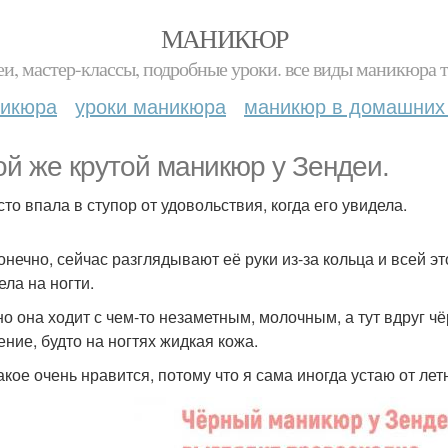
МАНИКЮР
и, мастер-классы, подробные уроки. все виды маникюра т
никюра
уроки маникюра
маникюр в домашних
ой же крутой маникюр у Зендеи.
сто впала в ступор от удовольствия, когда его увидела.
конечно, сейчас разглядывают её руки из-за кольца и всей э
ела на ногти.
о она ходит с чем-то незаметным, молочным, а тут вдруг ч
ние, будто на ногтях жидкая кожа.
акое очень нравится, потому что я сама иногда устаю от летн