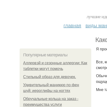
лучшие иде
главная
виды ма
Как
Я про
Популярные материалы
Все, 
Аллервэй и сезонные аллергии: Как
смотр
таблетки могут помочь
Обычн
Стильный образ для девочек.
ощуще
Удивительный маникюр по фен
Мне т
шуй: иероглифы на ногтях
Обручальные кольца на заказ -
преимущества услуги