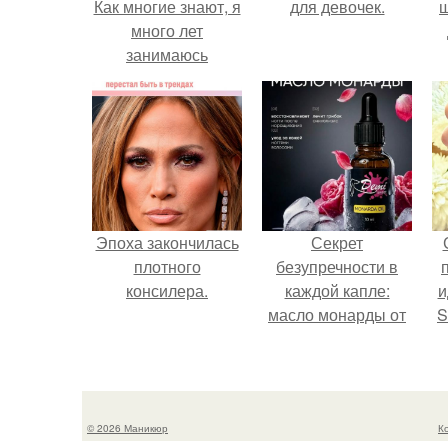
Как многие знают, я
для девочек.
много лет
занимаюсь
лечением детей с
ДЦП.
Эпоха закончилась
Секрет
плотного
безупречности в
консилера.
каждой капле:
и
масло монарды от
S
Demi Sweet.
с
E
© 2026 Маникюр
К