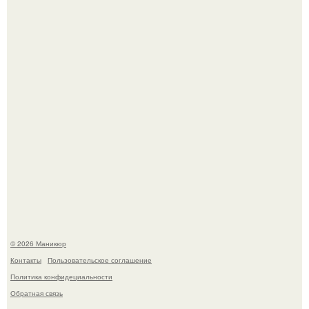
которые выглядят очень просто.
В нижегородской области трагически погибла 14-летняя
школьница - она покончила с собой на фоне подготовки к
контрольной по английскому языку.
© 2026 Маникюр
Контакты
Пользовательское соглашение
Политика конфидециальности
Обратная связь