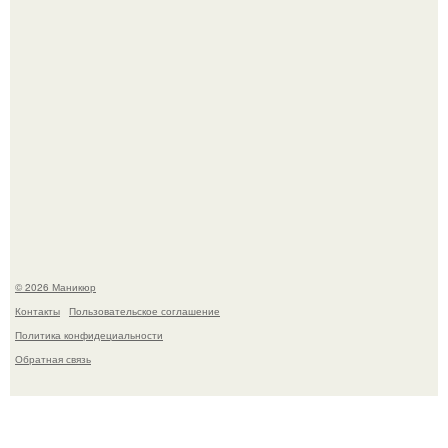
В нижегородской области трагически погибла 14-летняя
школьница - она покончила с собой на фоне подготовки к
контрольной по английскому языку.
© 2026 Маникюр
Контакты
Пользовательское соглашение
Политика конфидециальности
Обратная связь