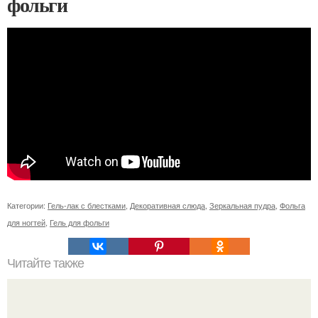
фольги
Категории:
Гель-лак с блестками
,
Декоративная слюда
,
Зеркальная пудра
,
Фольга
для ногтей
,
Гель для фольги
Читайте также