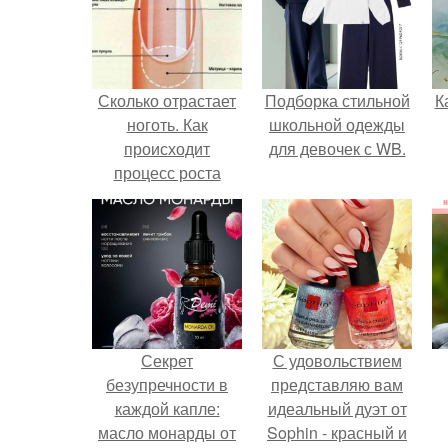
Сколько отрастает
Подборка стильной
К
ноготь. Как
школьной одежды
происходит
для девочек с WB.
процесс роста
ногтей
Секрет
С удовольствием
безупречности в
представляю вам
каждой капле:
идеальный дуэт от
масло монарды от
Sophin - красный и