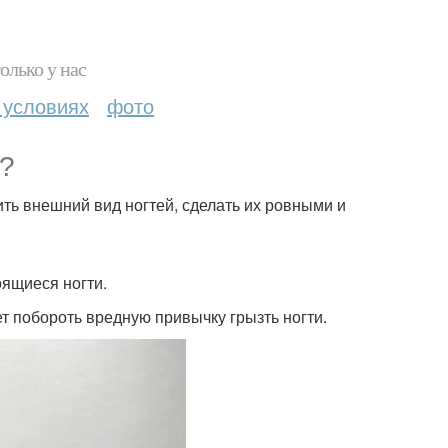
олько у нас
 условиях
фото
й?
ить внешний вид ногтей, сделать их ровными и
оящиеся ногти.
жет побороть вредную привычку грызть ногти.