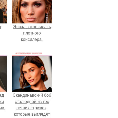
з
Эпоха закончилась
плотного
консилера.
ад
Скандинавский боб
ки
стал одной из тех
ми.
летних стрижек,
которые выглядят