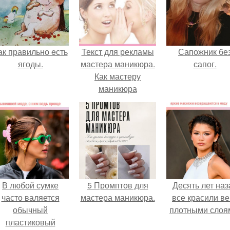
ак правильно eсть
Текст для рекламы
Сапожник бе
ягоды.
мастера маникюра.
сапог.
Как мастеру
маникюра
запустить
сарафанный
маркетинг?
В любой сумке
5 Промптов для
Десять лет наз
часто валяется
мастера маникюра.
все красили ве
обычный
плотными слоя
пластиковый