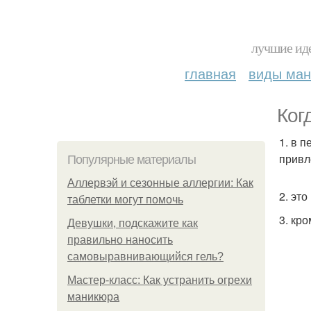
лучшие иде
главная
виды ма
Ког
1. в 
привл
Популярные материалы
Аллервэй и сезонные аллергии: Как
2. эт
таблетки могут помочь
3. кр
Девушки, подскажите как
правильно наносить
самовыравнивающийся гель?
Мастер-класс: Как устранить огрехи
маникюра