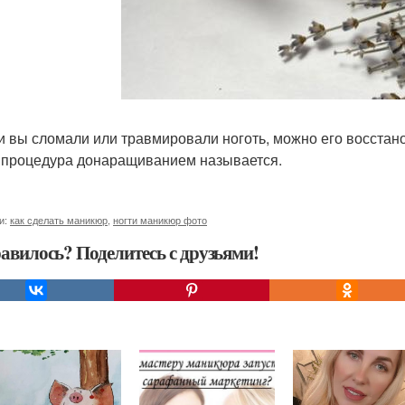
ли вы сломали или травмировали ноготь, можно его восстан
 процедура донаращиванием называется.
и:
как сделать маникюр
,
ногти маникюр фото
авилось? Поделитесь с друзьями!