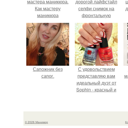
мастера маникюра.
дорогой лайфстайл
Как мастеру
селфи снимок на
д
маникюра
фронтальную
запустить
камеру.
сарафанный
маркетинг?
Сапожник без
С удовольствием
сапог.
представляю вам
м
идеальный дуэт от
Sophin - красный и
синий оттенки Sand
Effect номер 0299 и
номер 0262.
© 2026 Маникюр
К