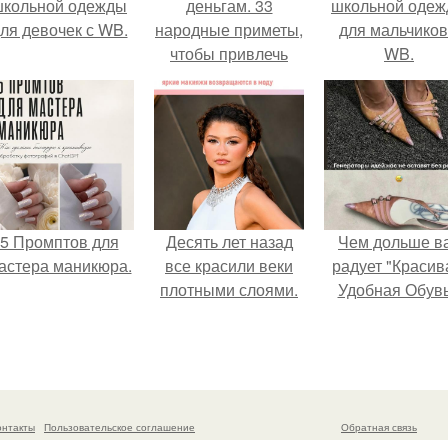
школьной одежды
деньгам. 33
школьной оде
ля девочек с WB.
народные приметы,
для мальчиков
чтобы привлечь
WB.
деньги в дом.
5 Промптов для
Десять лет назад
Чем дольше в
астера маникюра.
все красили веки
радует "Красив
плотными слоями.
Удобная Обувь
онтакты
Пользовательское соглашение
Обратная связь