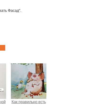
вать Фасад".
ной
Как правильно eсть