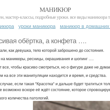
МАНИКЮР
и, мастер-классы, подробные уроки. все виды маникюра т
никюра
уроки маникюра
маникюр в домашних
сивая обёртка, а конфета ….
али, как девушка, тело которой заброшено до состояния.
 на маникюры, ресницы, окрашивания и шопинг ….
т все, чтобы красиво смотреться, но о фигуре даже не думае
м на все эти манипуляции находится и время, и средства.
случае, если такая "Красотка" и дальше будет тратиться тол
е возможно вскоре её ждёт состояние, которое спровоциру
ого количества патологий.