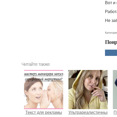
Вот и
Работ
Не заб
Категори
Понр
Читайте также
Текст для рекламы
Ультрареалистичный
П