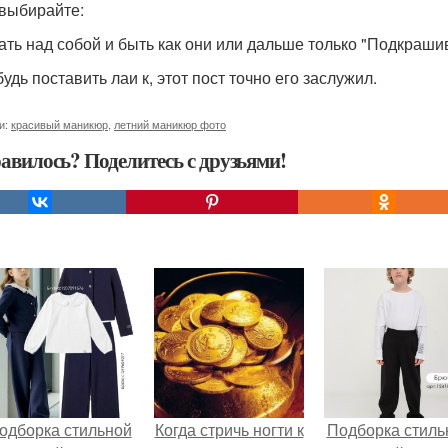
 выбирайте:
ать над собой и быть как они или дальше только "Подкраши
удь поставить лаи к, этот пост точно его заслужил.
и:
красивый маникюр
,
летний маникюр фото
авилось? Поделитесь с друзьями!
одборка стильной
Когда стричь ногти к
Подборка стиль