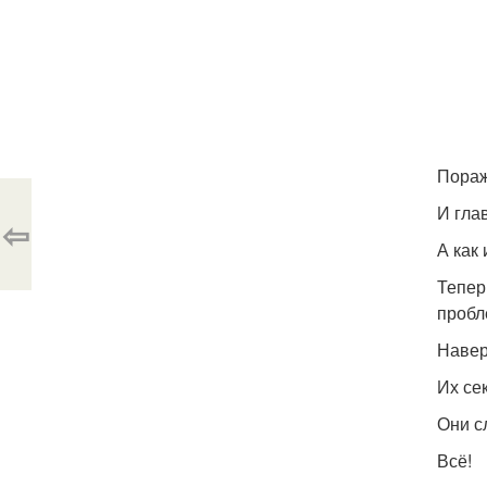
Пораж
И гла
⇦
А как
Тепер
пробл
Навер
Их сек
Они с
Всё!