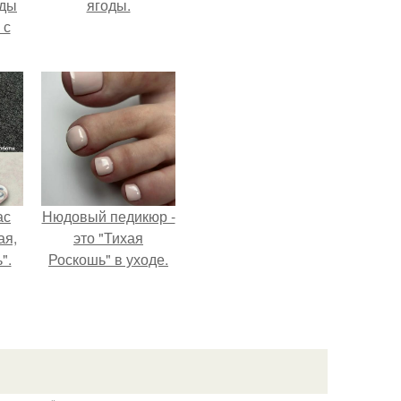
жды
ягоды.
 с
ас
Нюдовый педикюр -
ая,
это "Тихая
".
Роскошь" в уходе.