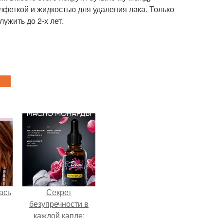
лфеткой и жидкостью для удаления лака. Только
ужить до 2-х лет.
ась
Секрет
безупречности в
каждой капле: