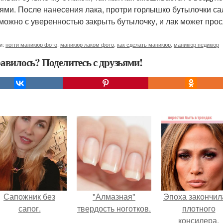
ями. После нанесения лака, протри горлышко бутылочки са
 можно с уверенностью закрыть бутылочку, и лак может просл
и:
ногти маникюр фото
,
маникюр лаком фото
,
как сделать маникюр
,
маникюр педикюр
авилось? Поделитесь с друзьями!
Сапожник без
"Алмазная"
Эпоха закончил
сапог.
твердость ноготков.
плотного
консилера.