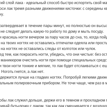
етий слой лака - идеальный способ быстро испортить свой м
носи лак тремя разными движениями кисточки: с середины кв
ну.
к затвердевает в течение пары минут, но полностью он высых
 не следует делать какую-то работу по дому и мыть посуду.
и красишь ногти вечером за пару часов до сна, то, когда по
 на твоих ногтях не оставались отпечатки одеяла или прост
 на ногтях не оставались следы от колготок или чулок.
ед тем, как покрасить ногти, убедись, что они чистые: без 
 маникюром очистить ногти при помощи специальных средст
ли твои ногти тонкие и мягкие, то лак будет отслаиваться с
 Ноготь гнется, а лак нет.
к держится лучше на гладких ногтях. Попробуй легкими дви
альным полировочным прибором. Не точи чаще, чем раз в мес
.
тобы лак служил дольше, держи его в темном и прохладно
хивай бутылочку с лаком, так как лак смешивается с воздух