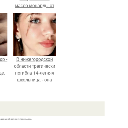
масло монарды от
Demi Sweet.
р -
В нижегородской
области трагически
де.
погибла 14-летняя
школьница - она
покончила с собой
на фоне подготовки
к контрольной по
английскому языку.
казании обратной гиперссылки.