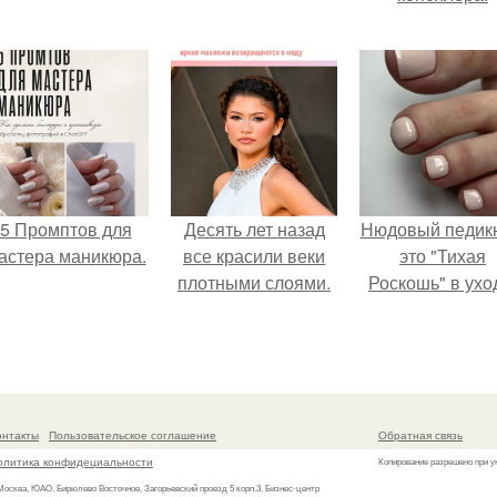
5 Промптов для
Десять лет назад
Нюдовый педикю
астера маникюра.
все красили веки
это "Тихая
плотными слоями.
Роскошь" в ухо
онтакты
Пользовательское соглашение
Обратная связь
олитика конфидециальности
Копирование разрешено при у
 Москва, ЮАО, Бирюлево Восточное, Загорьевский проезд 5 корп.3, Бизнес-центр