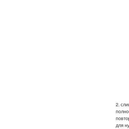
2. сл
полно
повто
для н