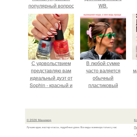
популярный вопрос
WB.
среди клиентов:
"что такое
выравнивание
ногтевой пластины
и для чего это
нужно
С удовольствием
В любой сумке
представляю вам
часто валяется
м
идеальный дуэт от
обычный
Sophin - красный и
пластиковый
синий оттенки Sand
крабик.
Effect номер 0299 и
номер 0262.
© 2026 Маникюр
К
П
Лучшие идеи, мастер-классы, подробные уроки. Все виды маникюра только у нас
г.