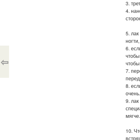
3. тр
4. на
сторо
5. ла
ногти,
6. есл
чтобы
⇦
чтобы
7. пер
перед
8. ес
очень.
9. ла
специ
мягче
10. Ч
встря