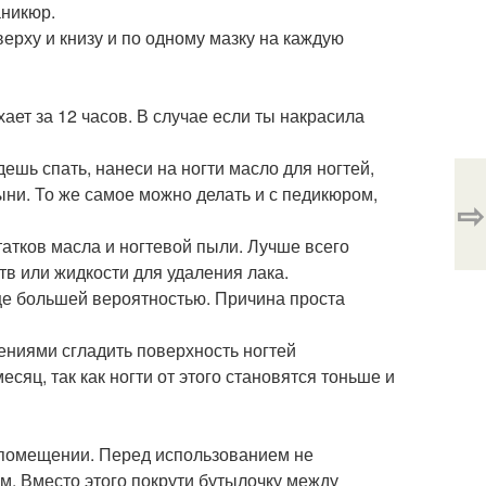
аникюр.
ерху и книзу и по одному мазку на каждую
ает за 12 часов. В случае если ты накрасила
йдешь спать, нанеси на ногти масло для ногтей,
ыни. То же самое можно делать и с педикюром,
⇨
остатков масла и ногтевой пыли. Лучше всего
в или жидкости для удаления лака.
 еще большей вероятностью. Причина проста
жениями сгладить поверхность ногтей
яц, так как ногти от этого становятся тоньше и
м помещении. Перед использованием не
ом. Вместо этого покрути бутылочку между