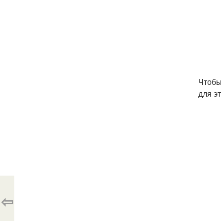
Чтобы
для э
⇦