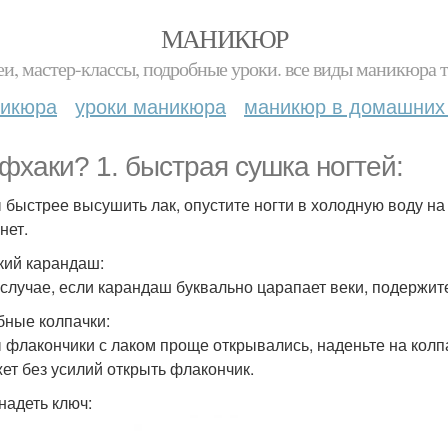
МАНИКЮР
и, мастер-классы, подробные уроки. все виды маникюра т
никюра
уроки маникюра
маникюр в домашних
фхаки? 1. быстрая сушка ногтей:
 быстрее высушить лак, опустите ногти в холодную воду на
нет.
гкий карандаш:
 случае, если карандаш буквально царапает веки, подержите
обные колпачки:
 флакончики с лаком проще открывались, наденьте на колпа
ет без усилий открыть флакончик.
 надеть ключ: