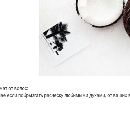
мат от волос:
чае если побрызгать расческу любимыми духами, от ваших в