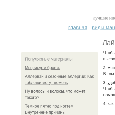
лучшие иде
главная
виды ма
Лай
Чтобы
высох
Популярные материалы
2. мя
Мы рисуем брови.
В том
Аллервэй и сезонные аллергии: Как
3. уд
таблетки могут помочь
Чтобы
Ну волосы и волосы, что может
помож
такого?
4. как
Темное пятно под ногтем.
Внутренние причины