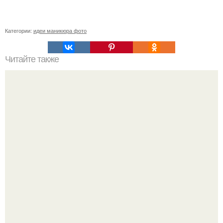
Категории:
идеи маникюра фото
Читайте также
Текст для рекламы мастера маникюра. Как мастеру
маникюра запустить сарафанный маркетинг?