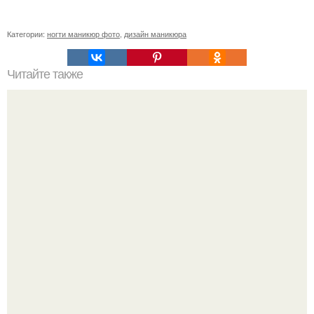
Категории:
ногти маникюр фото
,
дизайн маникюра
Читайте также
Как ухаживать за волосами и ногтями?