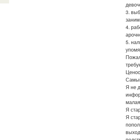
девоч
3. вы
заним
4. ра
арочн
5. на
упомя
Пожал
требу
Ценоо
Самый
Я не 
инфор
малая
Я ста
Я ста
попол
выход
подст