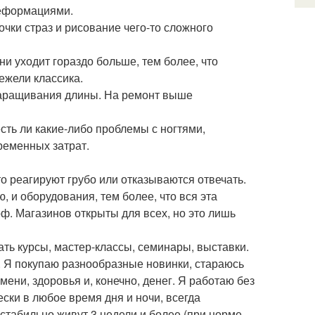
 деформациями.
очки страз и рисование чего-то сложного
и уходит гораздо больше, тем более, что
ежели классика.
онаращивания длины. На ремонт выше
сть ли какие-либо проблемы с ногтями,
ременных затрат.
 реагируют грубо или отказываются отвечать.
, и оборудования, тем более, что вся эта
оф. Магазинов открыты для всех, но это лишь
щать курсы, мастер-классы, семинары, выставки.
е. Я покупаю разнообразные новинки, стараюсь
мени, здоровья и, конечно, денег. Я работаю без
ски в любое время дня и ночи, всегда
табильно живут 3 недели и более (при норме,