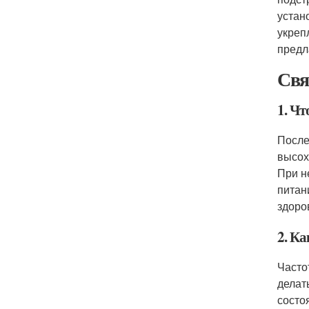
устан
укреп
предл
Свя
1. Чт
После
высох
При н
питан
здоро
2. К
Часто
делат
состо