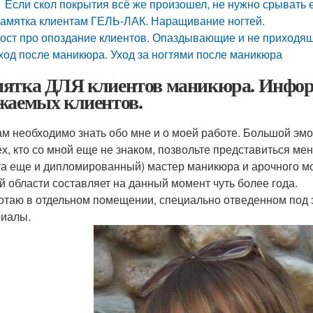
Если скол покрытия всё же произошел, не нужно срывать 
амятка клиентам ГЕЛЬ-ЛАК. Наращивание ногтей.
ост про опоздание клиентов. Опаздывающие и не приходящ
ход после маникюра. Уход за ногтями после маникюра
ятка ДЛЯ клиентов маникюра. Информ
жаемых клиентов.
ам необходимо знать обо мне и о моей работе. Большой эмо
ех, кто со мной еще не знаком, позвольте представиться ме
та еще и дипломированный) мастер маникюра и арочного м
й области составляет на данный момент чуть более года.
отаю в отдельном помещении, специально отведенном под э
иалы.