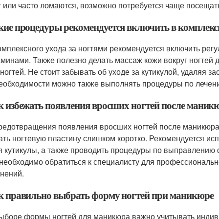
т или часто ломаются, возможно потребуется чаще посещат
акие процедуры рекомендуется включить в комплекс
омплексного ухода за ногтями рекомендуется включить ре
аминами. Также полезно делать массаж кожи вокруг ногтей
 ногтей. Не стоит забывать об уходе за кутикулой, удаляя 
еобходимости можно также выполнять процедуры по лечени
ак избежать появления вросших ногтей после маник
редотвращения появления вросших ногтей после маникюра 
ать ногтевую пластину слишком коротко. Рекомендуется ис
я кутикулы, а также проводить процедуры по выправлению
 необходимо обратиться к специалисту для профессионал
нений.
ак правильно выбрать форму ногтей при маникюре
ыборе формы ногтей для маникюра важно учитывать индив