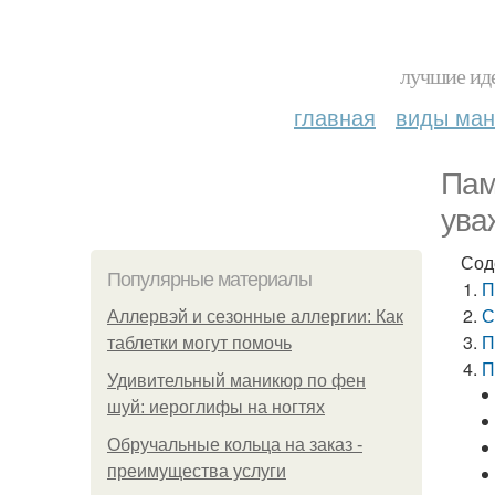
лучшие иде
главная
виды ма
Пам
ува
Сод
Популярные материалы
П
С
Аллервэй и сезонные аллергии: Как
П
таблетки могут помочь
П
Удивительный маникюр по фен
шуй: иероглифы на ногтях
Обручальные кольца на заказ -
преимущества услуги