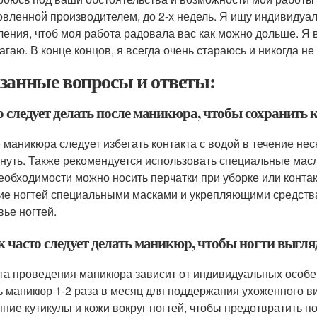
овленной производителем, до 2-х недель. Я ищу индивидуал
ления, чтоб моя работа радовала вас как можно дольше. Я 
агаю. В конце концов, я всегда очень стараюсь и никогда не
занные вопросы и ответы:
о следует делать после маникюра, чтобы сохранить 
 маникюра следует избегать контакта с водой в течение нес
нуть. Также рекомендуется использовать специальные масла
еобходимости можно носить перчатки при уборке или конта
ие ногтей специальными масками и укрепляющими средства
вье ногтей.
ак часто следует делать маникюр, чтобы ногти выгл
та проведения маникюра зависит от индивидуальных особен
ь маникюр 1-2 раза в месяц для поддержания ухоженного в
яние кутикулы и кожи вокруг ногтей, чтобы предотвратить п