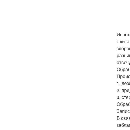
Испол
с кит
здоро
разни
отвеч
Обраб
Проис
1. де
2. пр
3. ст
Обраб
Запис
В свя
забла