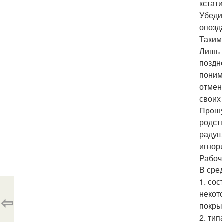
кстати
Убеди
опозд
Таким
Лишь 
поздн
поним
отмен
своих
Прошу
родст
радуш
игнор
Рабоч
В сре
1. со
некот
⇦
покры
2. ти