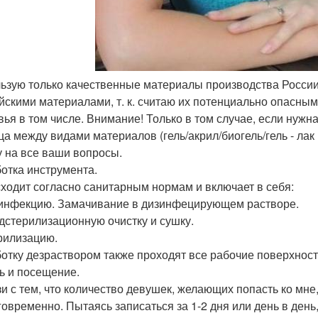
ьзую только качественные материалы производства России
айскими материалами, т. к. считаю их потенциально опасным
вья в том числе. Внимание! Только в том случае, если нуж
ца между видами материалов (гель/акрил/биогель/гель - лак 
у на все ваши вопросы.
отка инструмента.
ходит согласно санитарным нормам и включает в себя:
зинфекцию. Замачивание в дизинфецирующем растворе.
едстерилизационную очистку и сушку.
ерилизацию.
отку дезраствором также проходят все рабочие поверхност
ь и посещение.
зи с тем, что количество девушек, желающих попасть ко мне
говременно. Пытаясь записаться за 1-2 дня или день в день,