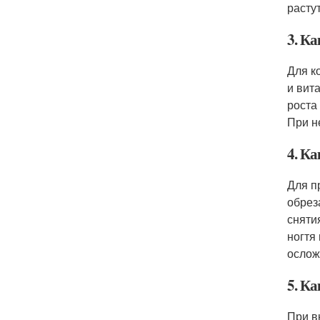
расту
3. К
Для к
и вит
роста
При н
4. К
Для п
обрез
сняти
ногтя
ослож
5. К
При в