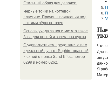
Стильный образ для девочек.
П
Черные точки на ногтевой
П
пластине. Причины появления под
У
ногтями чёрных точек
Пам
Основы ухода за ногтями: что такое
ува
база для ногтей и зачем она нужна
С удовольствием представляю вам
Что в
идеальный дуэт от Sophin - красный
Для т
и синий оттенки Sand Effect номер
авгус
0299 и номер 0262.
данно
Я раб
Матер