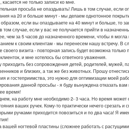
, касается не только записи ко мне.
тельная просьба не опаздывать! Лишь в том случае, если о
ания на 20 и больше минут - мы делаем однотонное покрытие,
 образом, если вы опаздываете на 40 минут и больше, то з
в том случае, если у вас не получается прийти в назначенн
ее, чем за 5 часов до назначенного времени, чтобы я могла
анием к своим клиентам - мы перенесем нашу встречу. В сл
е своего визита - повторная запись будет возможна только
 клиенток, и мне хотелось бы ответного уважения.
 приходить без сопровождения детей, родителей, мужей, па
венников и близких, а так же без животных. Прошу отнестис
ия и гостеприимства, это нужно для оптимизации моей рабо
ирования данной просьбы - я буду вынуждена отказать вам в
ее время!
днем, на работу мне необходимо 2- 3 часа. Но время может 
стояния ваших ручек. Кому-то практически нечего срезать и 
орыми ручками приходится повозиться и по два часа! Я им
тия!
па вашей ногтевой пластины (сложнее работать с растущими