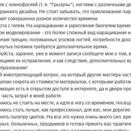
ек с онихофагией (т. е. "Грызуны"), ногтями с различными
бранного дизайна. Не стоит забывать, что приклеивание пар
ает совершенно разное количество времени.
бота с гелем. На наращивание и укрепление биогелем времен
ое моделирование - это более сложный вид наращивания н
личия трещин, поломанных уголков ногтей, потребности д
нутых поломок требуется дополнительное время.
уйста, заранее, уже в момент записи сообщите мне о том, е
ющими их исправления, и как следствие, дополнительных в
бразование!
 животрепещущий вопрос, на который другие мастера часто
делаю секрета из стоимости материалов, с которыми работаю
мация есть в открытом доступе в интернете, да и двери пр
 часть затрат в моей работе.
раюсь не стоять на месте, а идти в ногу со временем, посе
раюсь стать лучше, как профессионал, для вас, мои дороги
нять палитру цветов. На все это нужно очень много сил, вре
ных, больничных, праздников и готова принять вас практиче
роюсь под ваши обстоятельства и возможности мои работы с