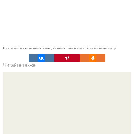
Категории:
ногти маникюр фото
,
маникюр лаком фото
,
красивый маникюр
Читайте также
Осенний маникюр в 2023 году разнообразен.