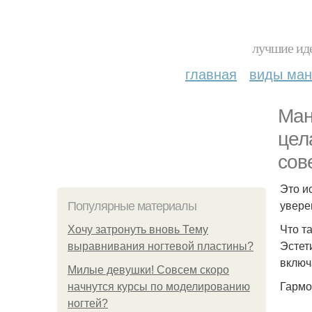
лучшие иде
главная
виды ма
Ман
цел
сов
Это и
увере
Популярные материалы
Что т
Хочу затронуть вновь Тему
Эстет
выравнивания ногтевой пластины?
включ
Милые девушки! Совсем скоро
Гармо
начнутся курсы по моделированию
ногтей?