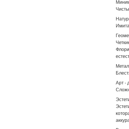
Миним
Чисты
Натур
Имита
Геоме
Четки
Флори
естес
Метал
Блест
Арт - 
Сложн
Эстет
Эстет
котор
аккур