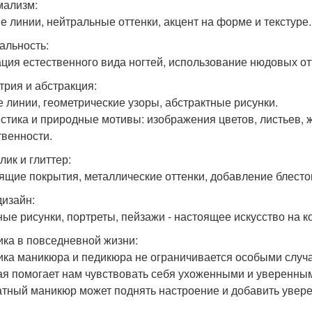
ализм:
е линии, нейтральные оттенки, акцент на форме и текстуре.
альность:
ция естественного вида ногтей, использование нюдовых отт
трия и абстракция:
е линии, геометрические узоры, абстрактные рисунки.
стика и природные мотивы: изображения цветов, листьев,
твенности.
лик и глиттер:
ящие покрытия, металлические оттенки, добавление блесто
дизайн:
ые рисунки, портреты, пейзажи - настоящее искусство на к
ика в повседневной жизни:
ика маникюра и педикюра не ограничивается особыми случа
ая помогает нам чувствовать себя ухоженными и уверенным
атный маникюр может поднять настроение и добавить увере