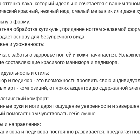
 оттенка лака, который идеально сочетается с вашим тоном
ический красный, нежный нюд, смелый металлик или даже х
ьную форму:
атная обработка кутикулы, придание ногтям желаемой форм
оздает основу для безупречного вида.
вье и ухоженность:
ика с заботы о здоровье ногтей и кожи начинается. Увлажне
е составляющие красивого маникюра и педикюра.
идуальность и стиль:
юр и педикюр - это возможность проявить свою индивидуал
ых арт - композиций, от ярких акцентов до сдержанной элег
логический комфорт:
нные руки и ноги дарят ощущение уверенности и завершенн
ый помогает нам чувствовать себя лучше.
ы и направления:
аникюра и педикюра постоянно развивается, предлагая нов