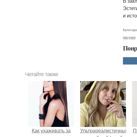
В зак
Эстет
и ист
Категори
рисунки
Понр
Читайте также
Как ухаживать за
Ультрареалистичный
П