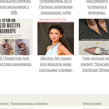
школьной одежды
супермодель 90-х
настоящего
для мальчиков с
Полина поризкова
успешного
WB.
показывает себя
мужчины.
без фильтров,
чтобы доказать, что
мы все не
идеальны.
5 Промптов для
Десять лет назад
Чем дольше в
астера маникюра.
все красили веки
радует "Красив
плотными слоями.
Удобная Обувь
онтакты
Пользовательское соглашение
Обратная связь
Копирование разрешено при у