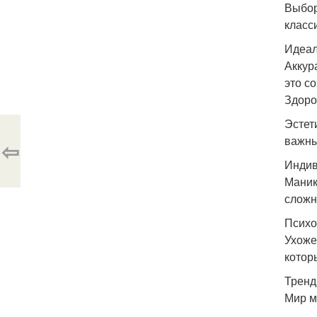
Выбор
класс
Идеал
Аккур
это с
Здоро
Эстет
важны
⇦
Индив
Маник
сложн
Психо
Ухоже
котор
Тренд
Мир м