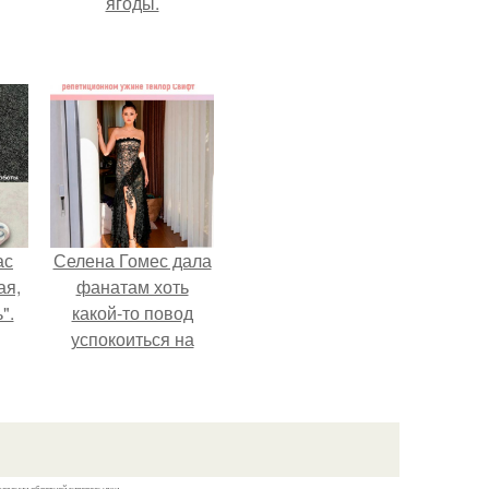
ягоды.
ас
Селена Гомес дала
ая,
фанатам хоть
".
какой-то повод
успокоиться на
фоне всех
разговоров о
свадьбе Тейлор
свифт.
казании обратной гиперссылки.