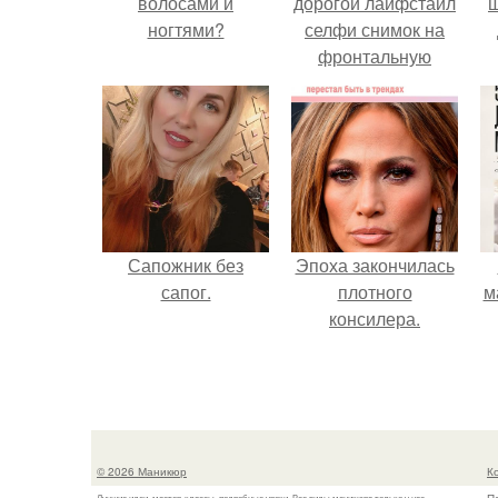
волосами и
дорогой лайфстайл
ногтями?
селфи снимок на
фронтальную
камеру.
Сапожник без
Эпоха закончилась
сапог.
плотного
м
консилера.
© 2026 Маникюр
К
Лучшие идеи, мастер-классы, подробные уроки. Все виды маникюра только у нас