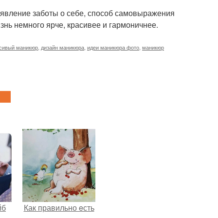
роявление заботы о себе, способ самовыражения
знь немного ярче, красивее и гармоничнее.
сивый маникюр
,
дизайн маникюра
,
идеи маникюра фото
,
маникюр
йб
Как правильно eсть