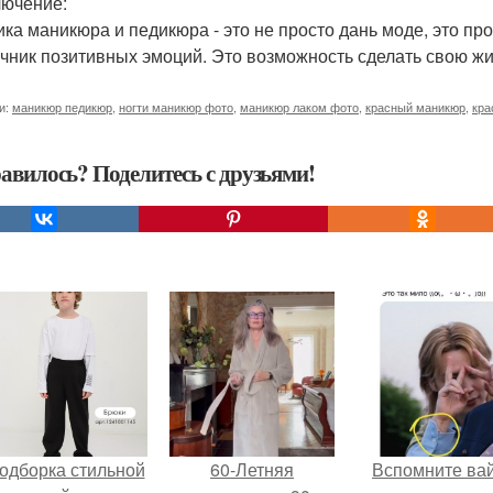
лючение:
ика маникюра и педикюра - это не просто дань моде, это п
очник позитивных эмоций. Это возможность сделать свою жи
и:
маникюр педикюр
,
ногти маникюр фото
,
маникюр лаком фото
,
красный маникюр
,
кра
авилось? Поделитесь с друзьями!
одборка стильной
60-Летняя
Вспомните ва