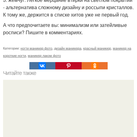
- альтернатива сложному дизайну и россыпи кристаллов.
К тому же, держится в списке хитов уже не первый год.
А что предпочитаете вы: минимализм или затейливые
росписи? Пишите в комментариях.
Категории:
ногти маникюр фото
,
дизайн маникюра
,
красный маникюр
,
маникюр на
короткие ногти
,
маникюр лаком фото
Читайте также
Когда стричь ногти к деньгам. 33 народные приметы,
чтобы привлечь деньги в дом.