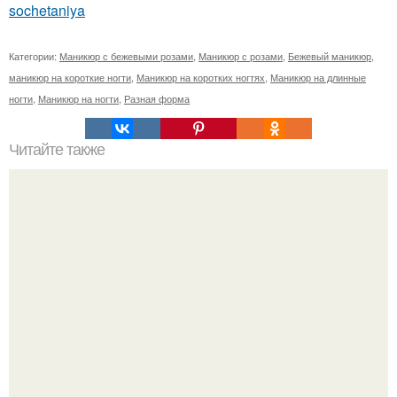
sochetaniya
Категории:
Маникюр с бежевыми розами
,
Маникюр с розами
,
Бежевый маникюр
,
маникюр на короткие ногти
,
Маникюр на коротких ногтях
,
Маникюр на длинные
ногти
,
Маникюр на ногти
,
Разная форма
Читайте также
Сколько отрастает ноготь. Как происходит процесс роста
ногтей