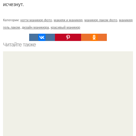
исчезнут.
Категории:
ногти маникюр фото
,
макияж и маникюр
,
маникюр лаком фото
,
маникюр
гель лаком
,
дизайн маникюра
,
красивый маникюр
Читайте также
Сколько отрастает ноготь. Как происходит процесс роста
ногтей