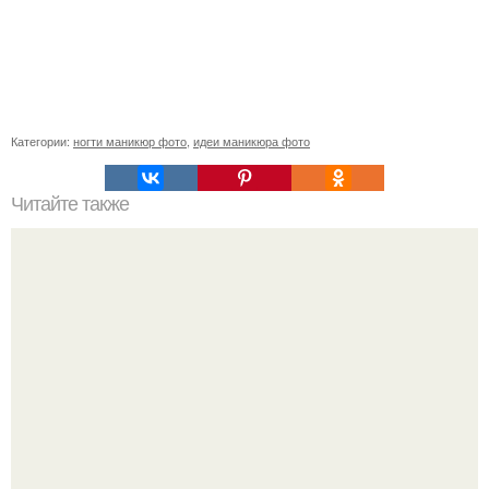
Категории:
ногти маникюр фото
,
идеи маникюра фото
Читайте также
Как ухаживать за волосами и ногтями?