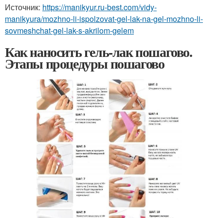
Источник:
https://manikyur.ru-best.com/vidy-
manikyura/mozhno-li-ispolzovat-gel-lak-na-gel-mozhno-li-
sovmeshchat-gel-lak-s-akrilom-gelem
Как наносить гель-лак пошагово.
Этапы процедуры пошагово