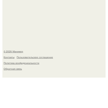
В нижегородской области трагически погибла 14-летняя
школьница - она покончила с собой на фоне подготовки к
контрольной по английскому языку.
© 2026 Маникюр
Контакты
Пользовательское соглашение
Политика конфидециальности
Обратная связь