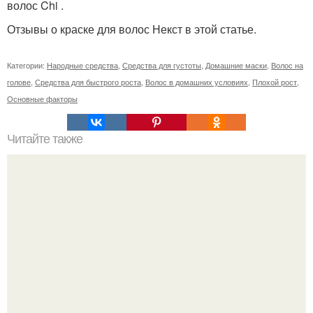
волос Chi .
Отзывы о краске для волос Некст в этой статье.
Категории:
Народные средства
,
Средства для густоты
,
Домашние маски
,
Волос на
голове
,
Средства для быстрого роста
,
Волос в домашних условиях
,
Плохой рост
,
Основные факторы
Читайте также
Памятка ДЛЯ клиентов маникюра. Информация для
моих дорогих и уважаемых клиентов.