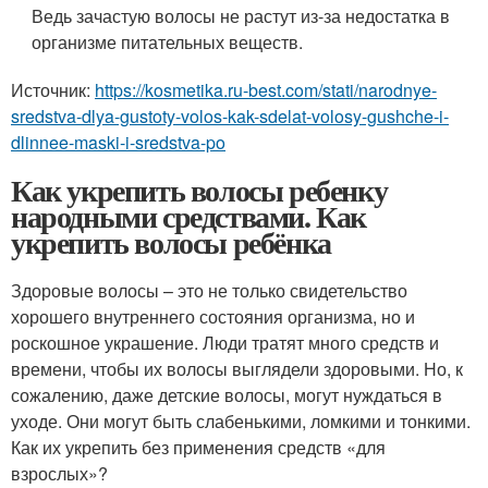
Ведь зачастую волосы не растут из-за недостатка в
организме питательных веществ.
Источник:
https://kosmetika.ru-best.com/stati/narodnye-
sredstva-dlya-gustoty-volos-kak-sdelat-volosy-gushche-i-
dlinnee-maski-i-sredstva-po
Как укрепить волосы ребенку
народными средствами. Как
укрепить волосы ребёнка
Здоровые волосы – это не только свидетельство
хорошего внутреннего состояния организма, но и
роскошное украшение. Люди тратят много средств и
времени, чтобы их волосы выглядели здоровыми. Но, к
сожалению, даже детские волосы, могут нуждаться в
уходе. Они могут быть слабенькими, ломкими и тонкими.
Как их укрепить без применения средств «для
взрослых»?