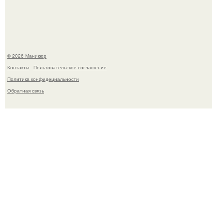
контрольной по английскому языку.
© 2026 Маникюр
Контакты
Пользовательское соглашение
Политика конфидециальности
Обратная связь