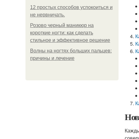
12 простых способов успокоиться и
не нервничать.
Розово черный маникюр на
короткие ногти: как сделать
К
стильное и эффективное решение
К
К
Волны на ногтях больших пальцев:
причины и лечение
К
Нов
Кажды
совер