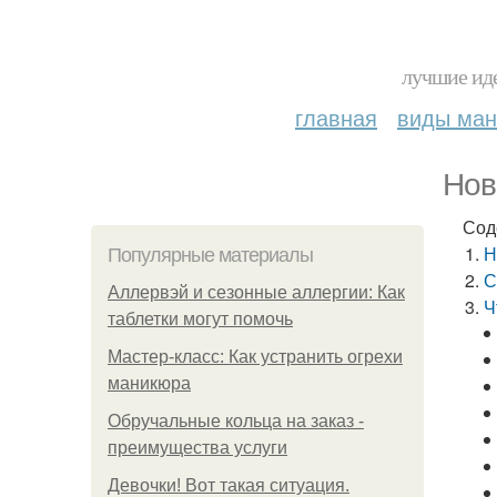
лучшие иде
главная
виды ма
Нов
Сод
Н
Популярные материалы
С
Аллервэй и сезонные аллергии: Как
Ч
таблетки могут помочь
Мастер-класс: Как устранить огрехи
маникюра
Обручальные кольца на заказ -
преимущества услуги
Девочки! Вот такая ситуация.