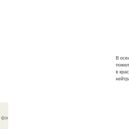
В осе
пожел
в кра
нейтр
⇦