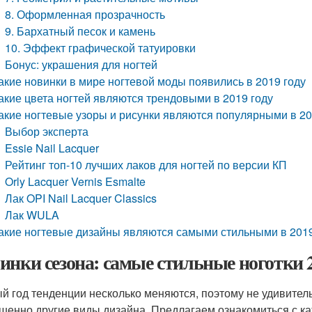
8. Оформленная прозрачность
9. Бархатный песок и камень
10. Эффект графической татуировки
Бонус: украшения для ногтей
акие новинки в мире ногтевой моды появились в 2019 году
акие цвета ногтей являются трендовыми в 2019 году
акие ногтевые узоры и рисунки являются популярными в 20
Выбор эксперта
Essie Nail Lacquer
Рейтинг топ-10 лучших лаков для ногтей по версии КП
Orly Lacquer Vernis Esmalte
Лак OPI Nail Lacquer Classics
Лак WULA
акие ногтевые дизайны являются самыми стильными в 2019
инки сезона: самые стильные ноготки 2
й год тенденции несколько меняются, поэтому не удивитель
шенно другие виды дизайна. Предлагаем ознакомиться с ка