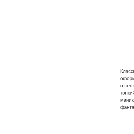
Класс
оформ
оттен
тонки
маник
фанта