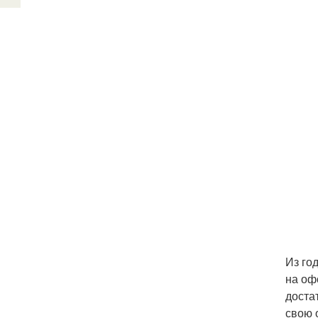
Из го
на оф
доста
свою 