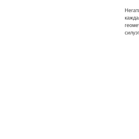
Негат
кажда
геоме
силуэ