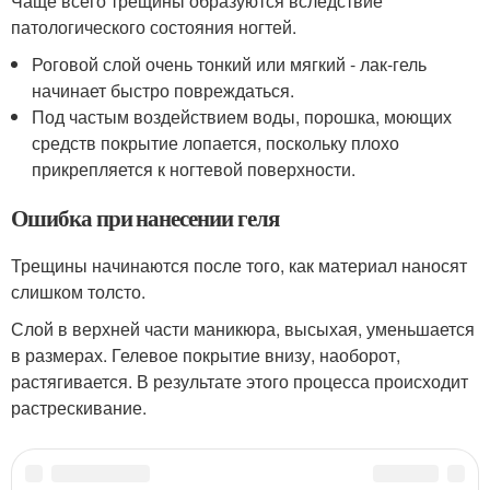
Чаще всего трещины образуются вследствие
патологического состояния ногтей.
Роговой слой очень тонкий или мягкий - лак-гель
начинает быстро повреждаться.
Под частым воздействием воды, порошка, моющих
средств покрытие лопается, поскольку плохо
прикрепляется к ногтевой поверхности.
Ошибка при нанесении геля
Трещины начинаются после того, как материал наносят
слишком толсто.
Слой в верхней части маникюра, высыхая, уменьшается
в размерах. Гелевое покрытие внизу, наоборот,
растягивается. В результате этого процесса происходит
растрескивание.
Категории:
Наращенные ногти
,
Нарощенный ноготь
,
Гелевые ногти
,
Ногти в точках
,
Нарощенные ногти
,
Внешние факторы
,
Толстый слой
,
Лампа для сушки
,