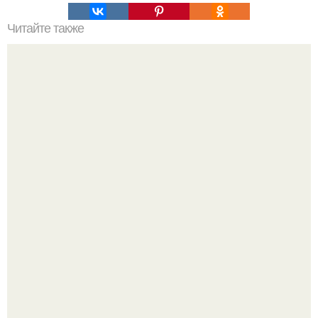
Читайте также
Уход за собой по 30 минут в день. План ухода за собой
всего лишь за 30 минут в день.
Ультрареалистичный дорогой лайфстайл селфи снимок