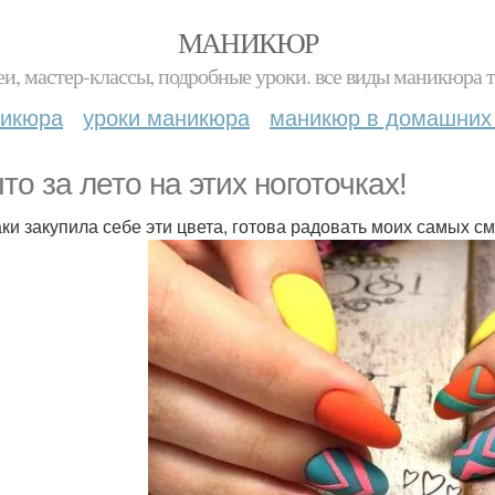
МАНИКЮР
и, мастер-классы, подробные уроки. все виды маникюра т
никюра
уроки маникюра
маникюр в домашних
что за лето на этих ноготочках!
аки закупила себе эти цвета, готова радовать моих самых с