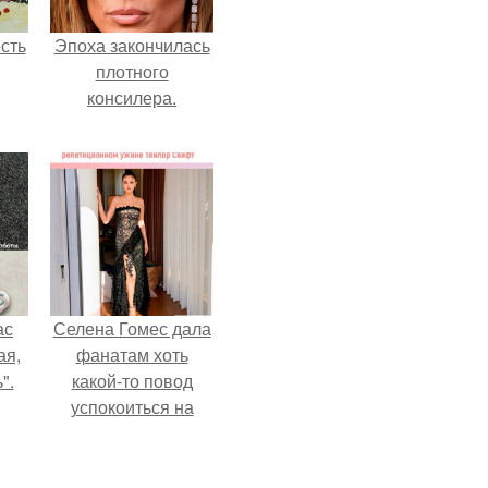
сть
Эпоха закончилась
плотного
консилера.
ас
Селена Гомес дала
ая,
фанатам хоть
".
какой-то повод
успокоиться на
фоне всех
разговоров о
свадьбе Тейлор