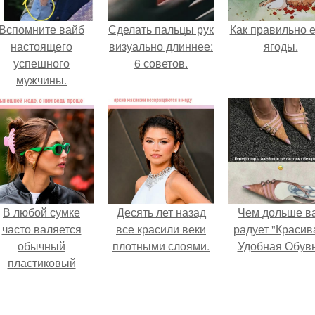
Вспомните вайб
Сделать пальцы рук
Как правильно e
настоящего
визуально длиннее:
ягоды.
успешного
6 советов.
мужчины.
В любой сумке
Десять лет назад
Чем дольше в
часто валяется
все красили веки
радует "Красив
обычный
плотными слоями.
Удобная Обувь
пластиковый
крабик.