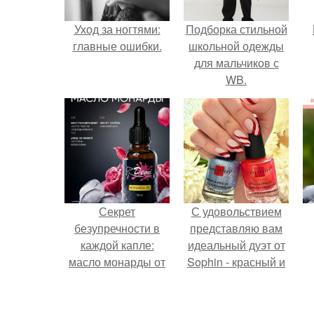
Уход за ногтями:
Подборка стильной
главные ошибки.
школьной одежды
для мальчиков с
WB.
Секрет
С удовольствием
безупречности в
представляю вам
каждой капле:
идеальный дуэт от
масло монарды от
Sophin - красный и
Demi Sweet.
синий оттенки Sand
Effect номер 0299 и
номер 0262.