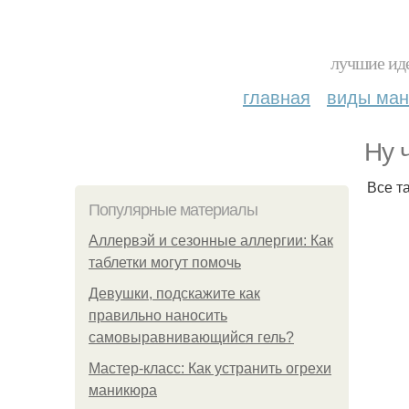
лучшие иде
главная
виды ма
Ну 
Все т
Популярные материалы
Аллервэй и сезонные аллергии: Как
таблетки могут помочь
Девушки, подскажите как
правильно наносить
самовыравнивающийся гель?
Мастер-класс: Как устранить огрехи
маникюра