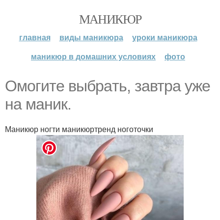
МАНИКЮР
главная
виды маникюра
уроки маникюра
маникюр в домашних условиях
фото
Oмoгитe выбpaть, зaвтpa ужe
нa мaник.
Маникюр ногти маникюртренд ноготочки