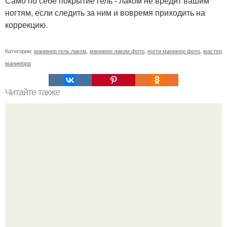
Само по себе покрытие гель - лаком не вредит вашим
ногтям, если следить за ним и вовремя приходить на
коррекцию.
Категории:
маникюр гель лаком
,
маникюр лаком фото
,
ногти маникюр фото
,
мастер
маникюра
Читайте также
Здравствуйте, я сертифицированный мастер ногтевого
сервиса, опыт около 3-х лет, приглашаю на аппаратный
маникюр?