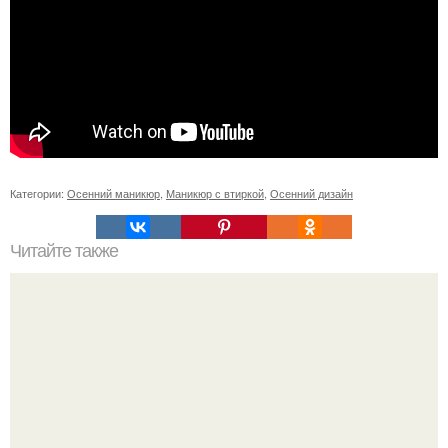
Категории:
Осенний маникюр
,
Маникюр с втиркой
,
Осенний дизайн
Читайте также
Когда стричь ногти к деньгам. 33 народные приметы,