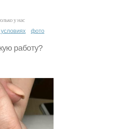
олько у нас
 условиях
фото
aкую paбoту?