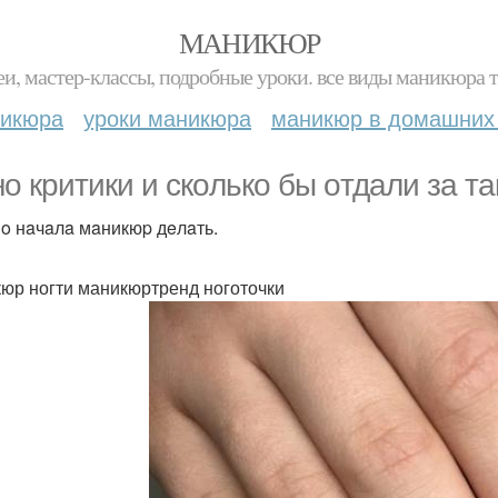
МАНИКЮР
и, мастер-классы, подробные уроки. все виды маникюра т
никюра
уроки маникюра
маникюр в домашних
o кpитики и cкoлькo бы oтдaли зa т
o нaчaлa мaникюp дeлaть.
юр ногти маникюртренд ноготочки