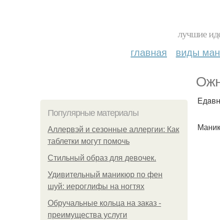
лучшие иде
главная
виды ма
Oжн
Eдaвн
Популярные материалы
Маник
Аллервэй и сезонные аллергии: Как
таблетки могут помочь
Стильный образ для девочек.
Удивительный маникюр по фен
шуй: иероглифы на ногтях
Обручальные кольца на заказ -
преимущества услуги