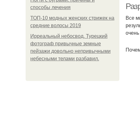
Раз
способы лечения
Все м
ТОП-10 модных женских стрижек на
резуль
средние волосы 2019
очень
Ирреальный небосвод. Турецкий
фотограф привычные земные
Почему
пейзажи довольно непривычными
небесными телами разбавил.
на