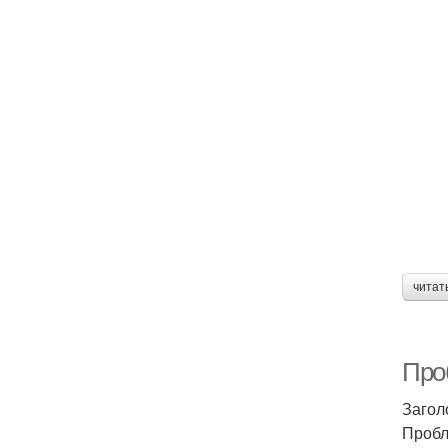
читат
Про
Загол
Пробл