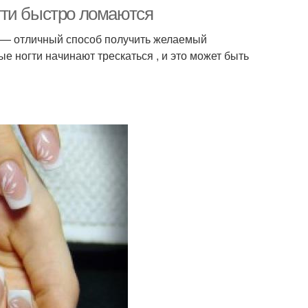
гти быстро ломаются
е — отличный способ получить желаемый
ные ногти начинают трескаться , и это может быть
атериалы для
Ногти через неделю
ощенных ногтей
сло для ногтей
Ногти с помощью
аки для ногтей
Ногти при занятии
Ногти перед
Вопрос про
процедурой
нарощенные ногти