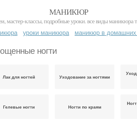
МАНИКЮР
и, мастер-классы, подробные уроки. все виды маникюра т
никюра
уроки маникюра
маникюр в домашних
ощенные ногти
Уход
Лак для ногтей
Уходование за ногтями
Ногт
Гелевые ногти
Ногти по краям
Лак на ногти
Лак на ногтях