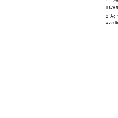
1. Gen
have t
2. Agi
over t