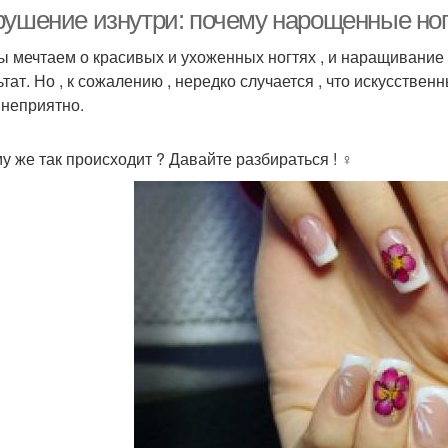
рушение изнутри: почему нарощенные но
ы мечтаем о красивых и ухоженных ногтях , и наращивани
тат. Но , к сожалению , нередко случается , что искусствен
М
Уход за ногтями
Естественные ногти
 неприятно.
нар
 же так происходит ? Давайте разбираться ! ️‍♀️
Ухождение за
Собственные ногти
Ма
рощенными ногтями
Акриловые ногти
Гель-лак на ногтях
Л
Длинные ногти
Удлиненные ногти