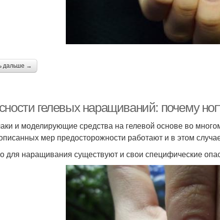
База от ногтя
Гель-лак от ногтей
Но
ь дальше →
Ногти в точках
сности гелевых наращиваний: почему ног
лаки и моделирующие средства на гелевой основе во многом
писанных мер предосторожности работают и в этом случае
о для наращивания существуют и свои специфические опас