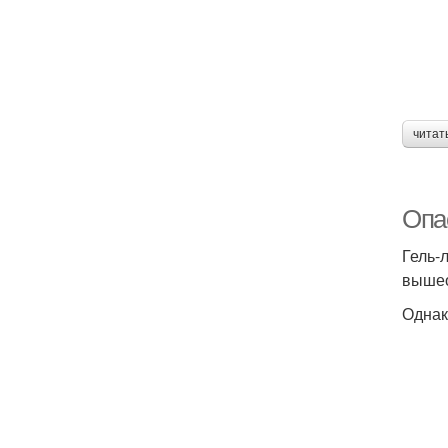
читат
Опа
Гель-
вышео
Однак