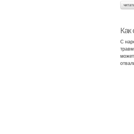
читат
Как
С нар
травм
может
отвал