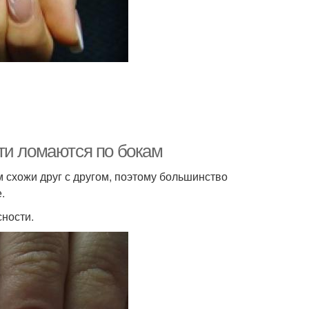
гти к ломкости
Нарощенный ноготь
ти ломаются по бокам
 схожи друг с другом, поэтому большинство
.
ности.