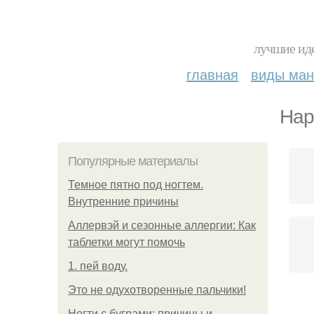
лучшие иде
главная
виды ма
Нар
Популярные материалы
Темное пятно под ногтем.
Внутренние причины
Аллервэй и сезонные аллергии: Как
таблетки могут помочь
1. пей воду.
Это не одухотворенные пальчики!
Ногти с буграми: причины и