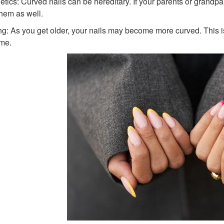
etics: Curved nails can be hereditary. If your parents or grandp
hem as well.
ng: As you get older, your nails may become more curved. This
ime.