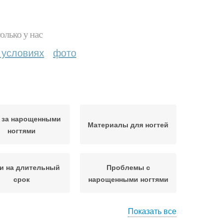
олько у нас
 условиях
фото
 за нарощенными
Материалы для ногтей
ногтями
и на длительный
Проблемы с
срок
нарощенными ногтями
Показать все
Лак с ногтей
Гнутые ногти