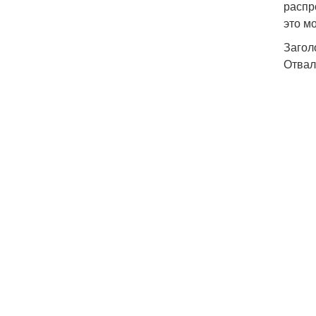
распр
это м
Загол
Отвал