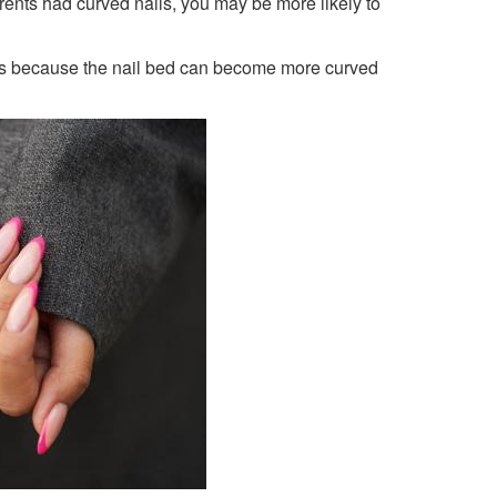
arents had curved nails, you may be more likely to
 is because the nail bed can become more curved