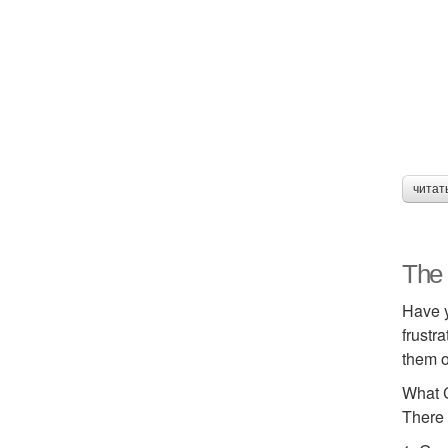
читат
The 
Have y
frustr
them o
What 
There 