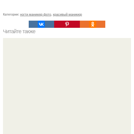
Категории:
ногти маникюр фото
,
красивый маникюр
Читайте также
Реклама для мастера маникюра текст. Как привлечь
больше клиентов на маникюр