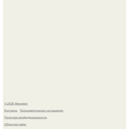
которые выглядят очень просто.
В нижегородской области трагически погибла 14-летняя
школьница - она покончила с собой на фоне подготовки к
контрольной по английскому языку.
© 2026 Маникюр
Контакты
Пользовательское соглашение
Политика конфидециальности
Обратная связь